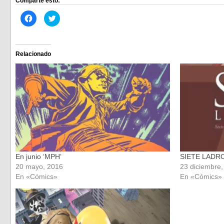
Comparte esto:
Haz
Haz
clic
clic
para
para
compartir
compartir
en
en
Facebook
Twitter
(Se
(Se
Relacionado
abre
abre
en
en
una
una
ventana
ventana
nueva)
nueva)
En junio ‘MPH’
SIETE LADR
20 mayo, 2016
23 diciembre
En «Cómics»
En «Cómics»