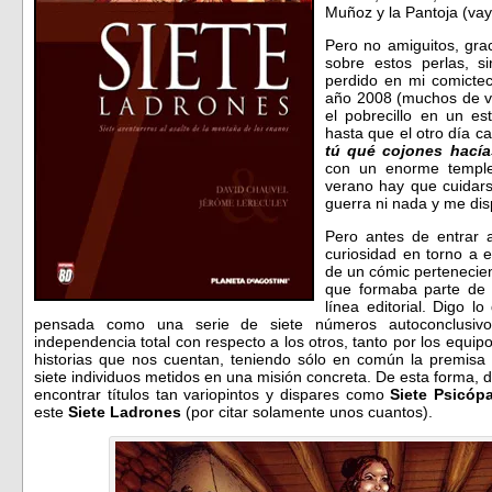
Muñoz y la Pantoja (va
Pero no amiguitos, gra
sobre estos perlas, 
perdido en mi comictec
año 2008 (muchos de vo
el pobrecillo en un es
hasta que el otro día c
tú qué cojones hacía
con un enorme temple
verano hay que cuidar
guerra ni nada y me di
Pero antes de entrar 
curiosidad en torno a 
de un cómic pertenecien
que formaba parte de 
línea editorial. Digo l
pensada como una serie de siete números autoconclusiv
independencia total con respecto a los otros, tanto por los equip
historias que nos cuentan, teniendo sólo en común la premisa
siete individuos metidos en una misión concreta. De esta forma,
encontrar títulos tan variopintos y dispares como
Siete Psicópa
este
Siete Ladrones
(por citar solamente unos cuantos).