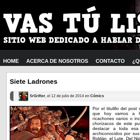
HOME
ACERCA DE NOSOTROS
CONTACTO
¿Q
Siete Ladrones
SrGrifter
, el 12 de julio de 2014 en
Cómics
Por el titulillo del p
que hoy vamos a hab
ricachones varios o in
chorizacos de este pu
destacar a toda esa
archiconocidos por sus
Roldán, el Lute, Del Ni