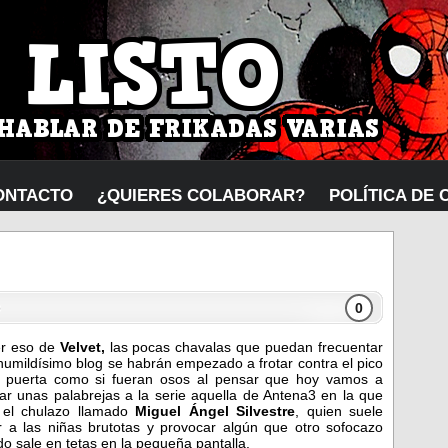
ONTACTO
¿QUIERES COLABORAR?
POLÍTICA DE 
0
s
er eso de
Velvet,
las pocas chavalas que puedan frecuentar
humildísimo blog se habrán empezado a frotar contra el pico
a puerta como si fueran osos al pensar que hoy vamos a
ar unas palabrejas a la serie aquella de Antena3 en la que
a el chulazo llamado
Miguel Ángel Silvestre
, quien suele
 a las niñas brutotas y provocar algún que otro sofocazo
o sale en tetas en la pequeña pantalla.