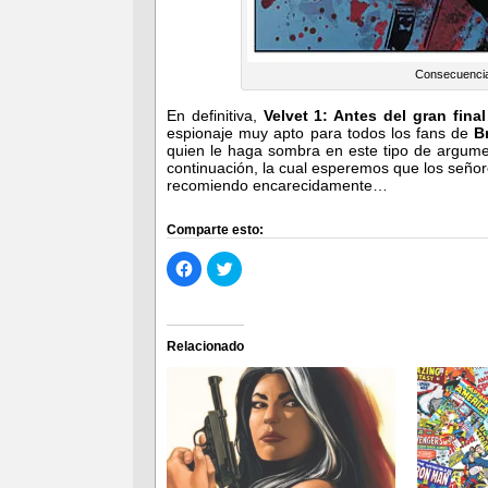
Consecuencias
En definitiva,
Velvet 1: Antes del gran final
espionaje muy apto para todos los fans de
B
quien le haga sombra en este tipo de argume
continuación, la cual esperemos que los seño
recomiendo encarecidamente…
Comparte esto:
Haz
Haz
clic
clic
para
para
compartir
compartir
en
en
Facebook
Twitter
(Se
(Se
Relacionado
abre
abre
en
en
una
una
ventana
ventana
nueva)
nueva)