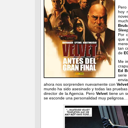
Pero 
hoy n
nove
much
Brub
Slee
Por c
que s
merec
tan c
de
E
Me im
crapu
Ed B
seri
envia
ahora nos sorprenden nuevamente con
Velve
mundo ha sido asesinado y todas las prueba
director de la Agencia. Pero
Velvet
tiene un s
se esconde una personalidad muy peligrosa…