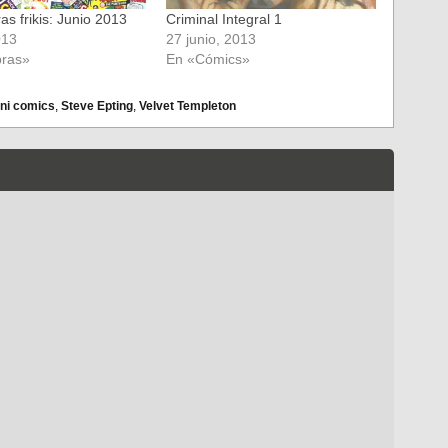
s frikis: Junio 2013
Criminal Integral 1
013
27 junio, 2013
ras»
En «Cómics»
ni comics
,
Steve Epting
,
Velvet Templeton