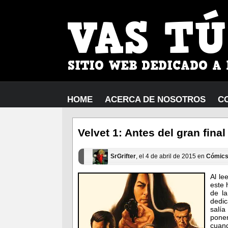
HOME
ACERCA DE NOSOTROS
C
Velvet 1: Antes del gran final
SrGrifter
, el 4 de abril de 2015 en
Cómic
Al le
este 
de l
dedic
salí
poner
cuand