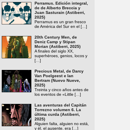
Perramus. Edición integral,
de de Alberto Breccia y
Juan Sasturain (Astiberri,
2025)
Perramus es un gran fresco
de América del Sur en el
[…]
20th Century Men, de
Deniz Camp y Stipan
Morian (Astiberri, 2025)
A finales del siglo XX,
superhéroes, genios, locos y
[…]
Precious Metal, de Darcy
Van Poelgeest e Ian
Bertram (Nuevo Nueve,
2025)
Treinta y cinco años antes de
los eventos de «Little
[…]
Las aventuras del Capitán
Torrezno volumen 6. La
última curda (Astiberri,
2025)
Alguien falta, alguien no está,
y él, el ausente, era
[…]