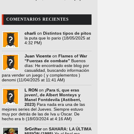
COMENTARIOS RECIENTES
charli
on
Distintos tipos de pitos
la puta que lo pario
(18/05/2025 at
4:32 PM)
Juan Vicente
on
Flames of War
“Fuerzas de combate”
Buenos
días: He encontrado este blog por
casualidad, buscando información
para vender un juego ( y complementos )
denomi
(11/04/2025 at 11:41 AM)
L RON
on
¡Para ti, que eras
joven!, de Albert Monteys y
Manel Fontdevila (Astiberri,
2023)
Para nada era una de las
mejores series del Jueves. Siempre estuvo
muy por detrás de las de Iva u Oscar. De
hecho era b
(18/03/2024 at 4:16 AM)
SrGrifter
on
SAHARA: LA ÚLTIMA
MISIÓN (1995)
Yo al final me