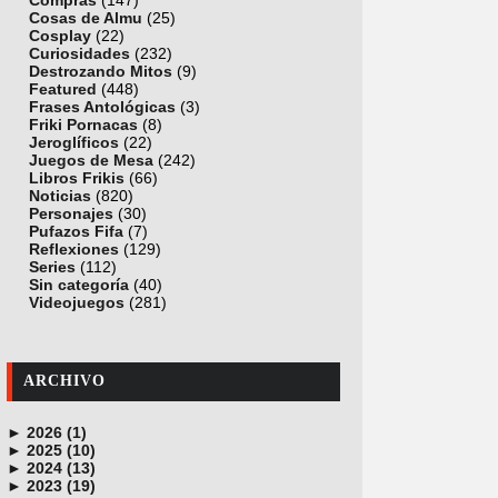
Compras
(147)
Cosas de Almu
(25)
Cosplay
(22)
Curiosidades
(232)
Destrozando Mitos
(9)
Featured
(448)
Frases Antológicas
(3)
Friki Pornacas
(8)
Jeroglíficos
(22)
Juegos de Mesa
(242)
Libros Frikis
(66)
Noticias
(820)
Personajes
(30)
Pufazos Fifa
(7)
Reflexiones
(129)
Series
(112)
Sin categoría
(40)
Videojuegos
(281)
ARCHIVO
►
2026 (1)
►
junio (1)
2025 (10)
►
noviembre (1)
2024 (13)
►
octubre (1)
diciembre (4)
2023 (19)