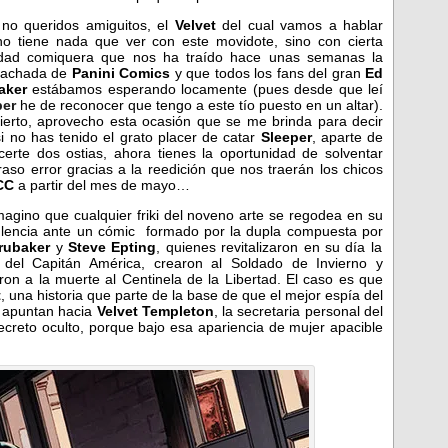
no queridos amiguitos, el
Velvet
del cual vamos a hablar
o tiene nada que ver con este movidote, sino con cierta
dad comiquera que nos ha traído hace unas semanas la
achada de
Panini Comics
y que todos los fans del gran
Ed
aker
estábamos esperando locamente (pues desde que leí
per
he de reconocer que tengo a este tío puesto en un altar).
ierto, aprovecho esta ocasión que se me brinda para decir
i no has tenido el grato placer de catar
Sleeper
, aparte de
erte dos ostias, ahora tienes la oportunidad de solventar
raso error gracias a la reedición que nos traerán los chicos
CC
a partir del mes de mayo…
agino que cualquier friki del noveno arte se regodea en su
lencia ante un cómic formado por la dupla compuesta por
rubaker
y
Steve Epting
, quienes revitalizaron en su día la
e del Capitán América, crearon al Soldado de Invierno y
ron a la muerte al Centinela de la Libertad. El caso es que
t
, una historia que parte de la base de que el mejor espía del
s apuntan hacia
Velvet Templeton
, la secretaria personal del
ecreto oculto, porque bajo esa apariencia de mujer apacible