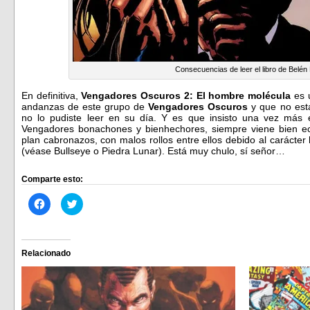
Consecuencias de leer el libro de Belén
En definitiva,
Vengadores Oscuros 2: El hombre molécula
es u
andanzas de este grupo de
Vengadores Oscuros
y que no esta
no lo pudiste leer en su día. Y es que insisto una vez más 
Vengadores bonachones y bienhechores, siempre viene bien ec
plan cabronazos, con malos rollos entre ellos debido al carácte
(véase Bullseye o Piedra Lunar). Está muy chulo, sí señor…
Comparte esto:
Haz
Haz
clic
clic
para
para
compartir
compartir
en
en
Facebook
Twitter
(Se
(Se
Relacionado
abre
abre
en
en
una
una
ventana
ventana
nueva)
nueva)