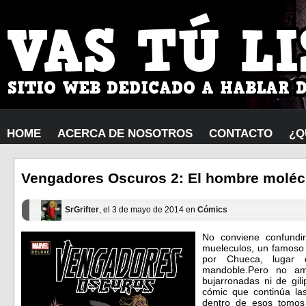
HOME
ACERCA DE NOSOTROS
CONTACTO
¿Q
Vengadores Oscuros 2: El hombre moléc
SrGrifter
, el 3 de mayo de 2014 en
Cómics
No conviene confundi
mueleculos, un famoso 
por Chueca, lugar 
mandoble.Pero no am
bujarronadas ni de gil
cómic que continúa l
dentro de esos tomos 