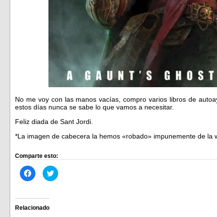
No me voy con las manos vacías, compro varios libros de autoa
estos días nunca se sabe lo que vamos a necesitar.
Feliz diada de Sant Jordi.
*La imagen de cabecera la hemos «robado» impunemente de la
Comparte esto:
Haz
Haz
clic
clic
para
para
compartir
compartir
en
en
Facebook
Twitter
(Se
(Se
Relacionado
abre
abre