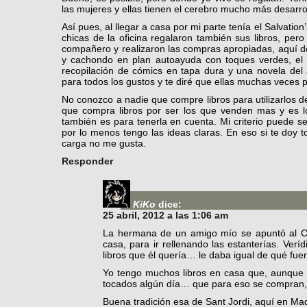
las mujeres y ellas tienen el cerebro mucho más desarro
Así pues, al llegar a casa por mi parte tenía el Salvatio
chicas de la oficina regalaron también sus libros, per
compañero y realizaron las compras apropiadas, aquí dejo 
y cachondo en plan autoayuda con toques verdes, el li
recopilación de cómics en tapa dura y una novela del a
para todos los gustos y te diré que ellas muchas veces pi
No conozco a nadie que compre libros para utilizarlos 
que compra libros por ser los que venden mas y es lo
también es para tenerla en cuenta. Mi criterio puede s
por lo menos tengo las ideas claras. En eso si te doy t
carga no me gusta.
Responder
KiKo
dice:
25 abril, 2012 a las 1:06 am
La hermana de un amigo mío se apuntó al Cí
casa, para ir rellenando las estanterías. Ver
libros que él quería… le daba igual de qué fue
Yo tengo muchos libros en casa que, aunque 
tocados algún día… que para eso se compran,
Buena tradición esa de Sant Jordi, aquí en Mad