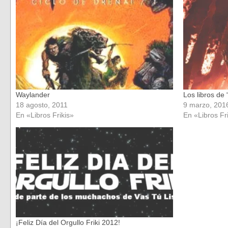
en
en
una
una
ventana
ventana
nueva)
nueva)
Waylander
Los libros de
18 agosto, 2011
9 marzo, 201
En «Libros Frikis»
En «Libros Fr
¡Feliz Día del Orgullo Friki 2012!