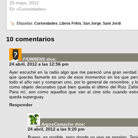
25 mayo, 2012
En «Curiosidades»
Etiquetas:
Curiosidades
,
Libros Frikis
,
San Jorge
,
Sant Jordi
10 comentarios
FIORRENS
dice:
24 abril, 2012 a las 12:56 pm
Ayer escuché en la radio algo que me pareció una gran verdad. E
que queráis llamarle es uno de esos momentos en los que per
todo el año van y compran uno, por lo general de renombre, y lo
como objeto decorativo (qué bien queda el último del Ruiz Zafó
Para mí, son como aquellos que van al cine sólo cuando estr
queda superguay.
Responder
ArgosCamacho
dice:
24 abril, 2012 a las 9:20 pm
Bueno, es posible, pero donde yo vivo se regalan. Ten