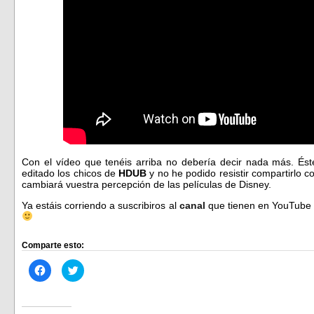
Con el vídeo que tenéis arriba no debería decir nada más. Ést
editado los chicos de
HDUB
y no he podido resistir compartirlo c
cambiará vuestra percepción de las películas de Disney.
Ya estáis corriendo a suscribiros al
canal
que tienen en YouTube 
Comparte esto:
Haz
Haz
clic
clic
para
para
compartir
compartir
en
en
Facebook
Twitter