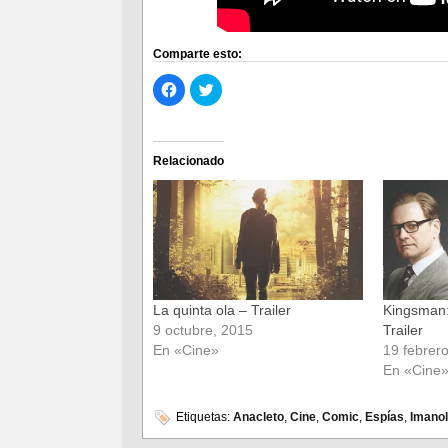
Comparte esto:
Haz
Haz
clic
clic
para
para
compartir
compartir
en
en
Facebook
Twitter
(Se
(Se
Relacionado
abre
abre
en
en
una
una
ventana
ventana
nueva)
nueva)
La quinta ola – Trailer
Kingsman:
9 octubre, 2015
Trailer
En «Cine»
19 febrer
En «Cine
Etiquetas:
Anacleto
,
Cine
,
Comic
,
Espías
,
Imanol