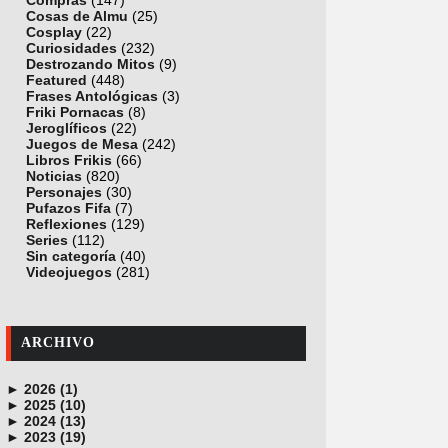
Compras
(147)
Cosas de Almu
(25)
Cosplay
(22)
Curiosidades
(232)
Destrozando Mitos
(9)
Featured
(448)
Frases Antológicas
(3)
Friki Pornacas
(8)
Jeroglíficos
(22)
Juegos de Mesa
(242)
Libros Frikis
(66)
Noticias
(820)
Personajes
(30)
Pufazos Fifa
(7)
Reflexiones
(129)
Series
(112)
Sin categoría
(40)
Videojuegos
(281)
ARCHIVO
►
2026 (1)
►
junio (1)
2025 (10)
►
noviembre (1)
2024 (13)
►
octubre (1)
diciembre (4)
2023 (19)