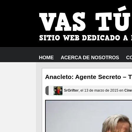
HOME
ACERCA DE NOSOTROS
C
Anacleto: Agente Secreto – T
SrGrifter
, el 13 de marzo de 2015 en
Cine