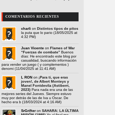
COMENTARIOS RECIENTES
charli
on
Distintos tipos de pitos
la puta que lo pario
(18/05/2025 at
4:32 PM)
Juan Vicente
on
Flames of War
“Fuerzas de combate”
Buenos
días: He encontrado este blog por
casualidad, buscando información
para vender un juego ( y complementos )
denomi
(11/04/2025 at 11:41 AM)
L RON
on
¡Para ti, que eras
joven!, de Albert Monteys y
Manel Fontdevila (Astiberri,
2023)
Para nada era una de las
mejores series del Jueves. Siempre estuvo
muy por detrás de las de Iva u Oscar. De
hecho era b
(18/03/2024 at 4:16 AM)
SrGrifter
on
SAHARA: LA ÚLTIMA
MISIÓN (1995)
Yo al final me