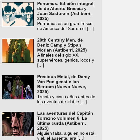
Perramus. Edición integral,
de de Alberto Breccia y
Juan Sasturain (Astiberri,
2025)
Perramus es un gran fresco
de América del Sur en el
[…]
20th Century Men, de
Deniz Camp y Stipan
Morian (Astiberri, 2025)
A finales del siglo XX,
superhéroes, genios, locos y
[…]
Precious Metal, de Darcy
Van Poelgeest e Ian
Bertram (Nuevo Nueve,
2025)
Treinta y cinco años antes de
los eventos de «Little
[…]
Las aventuras del Capitán
Torrezno volumen 6. La
última curda (Astiberri,
2025)
Alguien falta, alguien no está,
y él, el ausente, era
[…]