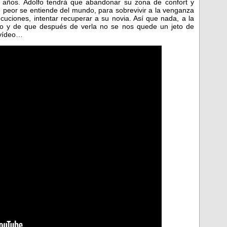
 años. Adolfo tendrá que abandonar su zona de confort y
e peor se entiende del mundo, para sobrevivir a la venganza
cuciones, intentar recuperar a su novia. Así que nada, a la
o y de que después de verla no se nos quede un jeto de
 vídeo…