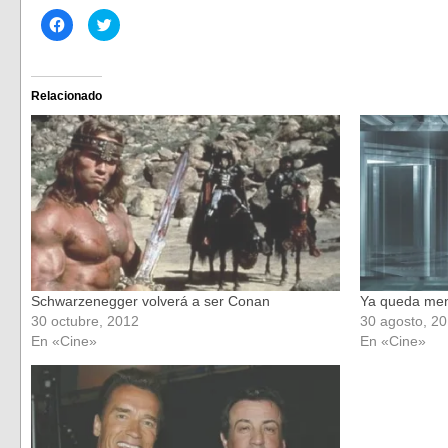
Haz
Haz
clic
clic
para
para
compartir
compartir
en
en
Facebook
Twitter
(Se
(Se
Relacionado
abre
abre
en
en
una
una
ventana
ventana
nueva)
nueva)
Schwarzenegger volverá a ser Conan
Ya queda men
30 octubre, 2012
30 agosto, 2
En «Cine»
En «Cine»