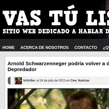
HOME
ACERCA DE NOSOTROS
CONTACTO
¿Q
Arnold Schwarzenneger podría volver a d
Depredador
SrGrifter
, el 24 de julio de 2015 en
Cine
,
Noticias