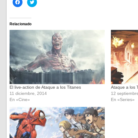
Haz
Haz
clic
clic
para
para
compartir
compartir
en
en
Facebook
Twitter
(Se
(Se
Relacionado
abre
abre
en
en
una
una
ventana
ventana
nueva)
nueva)
El live-action de Ataque a los Titanes
Ataque a los 
11 diciembre, 2014
12 septiembr
En «Cine»
En «Series»