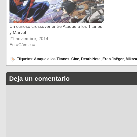
Un curioso crossover entre Ataque a los Titanes
y Marvel
21 noviembre, 2014
En «Cómics»
Etiquetas:
Ataque a los Titanes
,
Cine
,
Death Note
,
Eren Jaëger
,
Mikas
Deja un comentario