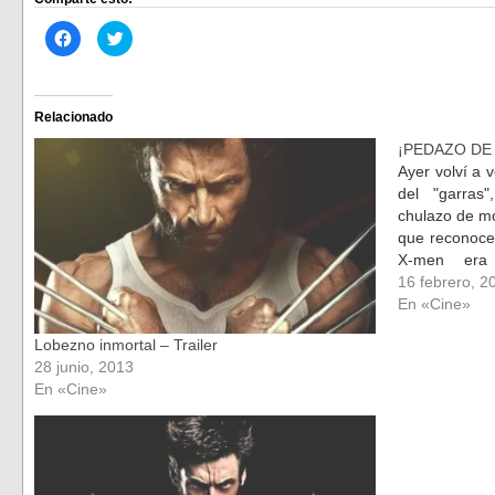
Haz
Haz
clic
clic
para
para
compartir
compartir
en
en
Facebook
Twitter
(Se
(Se
Relacionado
abre
abre
en
en
¡PEDAZO DE 
una
una
ventana
ventana
Ayer volví a v
nueva)
nueva)
del "garras
chulazo de m
que reconocer
X-men era
anunciaron q
16 febrero, 2
encarnado p
En «Cine»
Lobezno inmortal – Trailer
28 junio, 2013
En «Cine»