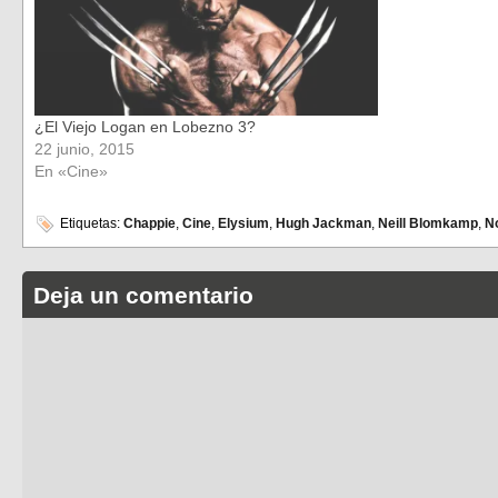
¿El Viejo Logan en Lobezno 3?
22 junio, 2015
En «Cine»
Etiquetas:
Chappie
,
Cine
,
Elysium
,
Hugh Jackman
,
Neill Blomkamp
,
No
Deja un comentario