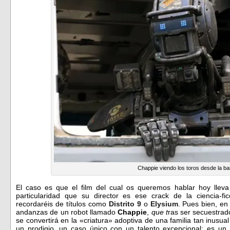
Chappie viendo los toros desde la ba
El caso es que el film del cual os queremos hablar hoy lleva
particularidad que su director es ese crack de la ciencia-f
recordaréis de títulos como
Distrito 9
o
Elysium
. Pues bien, en
andanzas de un robot llamado
Chappie
,
que t
ras ser secuestrad
se convertirá en la «criatura» adoptiva de una familia tan inusu
un prodigio, un caso único con un talento excepcional: es un 