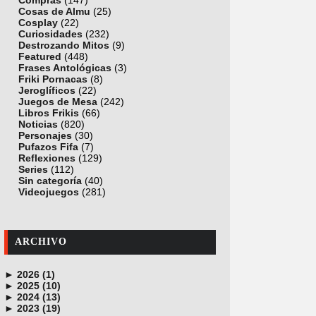
Compras
(147)
Cosas de Almu
(25)
Cosplay
(22)
Curiosidades
(232)
Destrozando Mitos
(9)
Featured
(448)
Frases Antológicas
(3)
Friki Pornacas
(8)
Jeroglíficos
(22)
Juegos de Mesa
(242)
Libros Frikis
(66)
Noticias
(820)
Personajes
(30)
Pufazos Fifa
(7)
Reflexiones
(129)
Series
(112)
Sin categoría
(40)
Videojuegos
(281)
ARCHIVO
►
2026 (1)
►
junio (1)
2025 (10)
►
noviembre (1)
2024 (13)
►
octubre (1)
diciembre (4)
2023 (19)