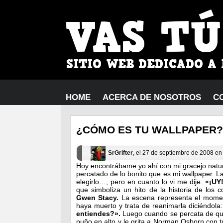
HOME
ACERCA DE NOSOTROS
C
¿CÓMO ES TU WALLPAPER?
SrGrifter
, el 27 de septiembre de 2008 e
Hoy encontrábame yo ahí con mi gracejo natur
percatado de lo bonito que es mi wallpaper. L
elegirlo…, pero en cuanto lo vi me dije:
«¡UY
que simboliza un hito de la historia de lo
Gwen Stacy
.
La escena representa el mome
haya muerto y trata de reanimarla diciéndola
entiendes?».
Luego cuando se percata de que
puño en alto y le grita a Norman Osborn con