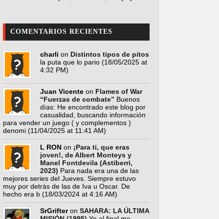
COMENTARIOS RECIENTES
charli
on
Distintos tipos de pitos
la puta que lo pario
(18/05/2025 at
4:32 PM)
Juan Vicente
on
Flames of War
“Fuerzas de combate”
Buenos
días: He encontrado este blog por
casualidad, buscando información
para vender un juego ( y complementos )
denomi
(11/04/2025 at 11:41 AM)
L RON
on
¡Para ti, que eras
joven!, de Albert Monteys y
Manel Fontdevila (Astiberri,
2023)
Para nada era una de las
mejores series del Jueves. Siempre estuvo
muy por detrás de las de Iva u Oscar. De
hecho era b
(18/03/2024 at 4:16 AM)
SrGrifter
on
SAHARA: LA ÚLTIMA
MISIÓN (1995)
Yo al final me