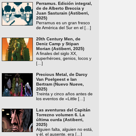
Perramus. Edición integral,
de de Alberto Breccia y
Juan Sasturain (Astiberri,
2025)
Perramus es un gran fresco
de América del Sur en el
[…]
20th Century Men, de
Deniz Camp y Stipan
Morian (Astiberri, 2025)
A finales del siglo XX,
superhéroes, genios, locos y
[…]
Precious Metal, de Darcy
Van Poelgeest e Ian
Bertram (Nuevo Nueve,
2025)
Treinta y cinco años antes de
los eventos de «Little
[…]
Las aventuras del Capitán
Torrezno volumen 6. La
última curda (Astiberri,
2025)
Alguien falta, alguien no está,
y él, el ausente, era
[…]