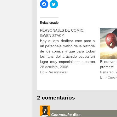
Haz
Haz
clic
clic
para
para
compartir
compartir
en
en
Facebook
Twitter
(Se
(Se
Relacionado
abre
abre
en
en
PERSONAJES DE COMIC:
una
una
ventana
ventana
GWEN STACY
nueva)
nueva)
Hoy quiero dedicar este post a
un personaje mítico de la historia
de los comics y que para todos
los fans del arácnido ocupa un
lugar muy especial en nuestros
El nuevo 
corazoncitos. Se trata del primer
28 octubre, 2008
promete
gran amor de Peter Parker, una
En «Personajes»
6 marzo, 
muchacha de carácter dulce y
En «Cine
agradable que tuvo un…
2 comentarios
Gennosuke
dice: