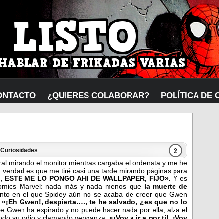
ONTACTO
¿QUIERES COLABORAR?
POLÍTICA DE 
2
n
Curiosidades
al mirando el monitor mientras cargaba el ordenata y me he
a verdad es que me tiré casi una tarde mirando páginas para
!, ESTE ME LO PONGO AHÍ DE WALLPAPER, FIJO».
Y es
s comics Marvel: nada más y nada menos que
la muerte de
nto en el que Spidey aún no se acaba de creer que Gwen
:
«¡Eh Gwen!, despierta…., te he salvado, ¿es que no lo
 Gwen ha expirado y no puede hacer nada por ella, alza el
 todo su odio y clamando venganza:
«¡Voy a ir a por tí!, ¡Voy