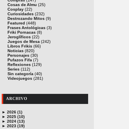
Compras
(147)
Cosas de Almu
(25)
Cosplay
(22)
Curiosidades
(232)
Destrozando Mitos
(9)
Featured
(448)
Frases Antológicas
(3)
Friki Pornacas
(8)
Jeroglíficos
(22)
Juegos de Mesa
(242)
Libros Frikis
(66)
Noticias
(820)
Personajes
(30)
Pufazos Fifa
(7)
Reflexiones
(129)
Series
(112)
Sin categoría
(40)
Videojuegos
(281)
ARCHIVO
►
2026 (1)
►
junio (1)
2025 (10)
►
noviembre (1)
2024 (13)
►
octubre (1)
diciembre (4)
2023 (19)