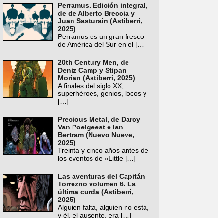
Perramus. Edición integral,
de de Alberto Breccia y
Juan Sasturain (Astiberri,
2025)
Perramus es un gran fresco
de América del Sur en el
[…]
20th Century Men, de
Deniz Camp y Stipan
Morian (Astiberri, 2025)
A finales del siglo XX,
superhéroes, genios, locos y
[…]
Precious Metal, de Darcy
Van Poelgeest e Ian
Bertram (Nuevo Nueve,
2025)
Treinta y cinco años antes de
los eventos de «Little
[…]
Las aventuras del Capitán
Torrezno volumen 6. La
última curda (Astiberri,
2025)
Alguien falta, alguien no está,
y él, el ausente, era
[…]