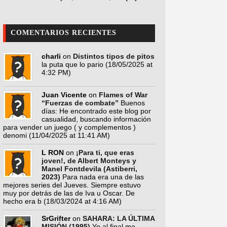
COMENTARIOS RECIENTES
charli
on
Distintos tipos de pitos
la puta que lo pario
(18/05/2025 at
4:32 PM)
Juan Vicente
on
Flames of War
“Fuerzas de combate”
Buenos
días: He encontrado este blog por
casualidad, buscando información
para vender un juego ( y complementos )
denomi
(11/04/2025 at 11:41 AM)
L RON
on
¡Para ti, que eras
joven!, de Albert Monteys y
Manel Fontdevila (Astiberri,
2023)
Para nada era una de las
mejores series del Jueves. Siempre estuvo
muy por detrás de las de Iva u Oscar. De
hecho era b
(18/03/2024 at 4:16 AM)
SrGrifter
on
SAHARA: LA ÚLTIMA
MISIÓN (1995)
Yo al final me