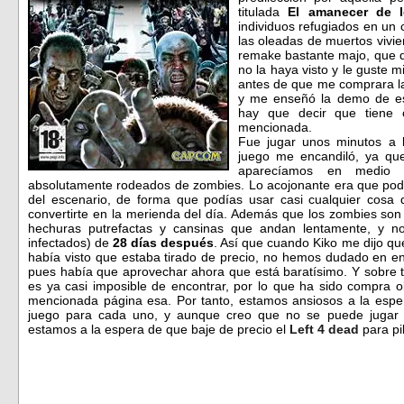
titulada
El amanecer de l
individuos refugiados en un 
las oleadas de muertos vivi
remake bastante majo, que 
no la haya visto y le guste 
antes de que me comprara 
y me enseñó la demo de es
hay que decir que tiene c
mencionada.
Fue jugar unos minutos a 
juego me encandiló, ya qu
aparecíamos en medio 
absolutamente rodeados de zombies. Lo acojonante era que podía
del escenario, de forma que podías usar casi cualquier cosa
convertirte en la merienda del día. Además que los zombies son l
hechuras putrefactas y cansinas que andan lentamente, y n
infectados) de
28 días después
. Así que cuando Kiko me dijo q
había visto que estaba tirado de precio, no hemos dudado en en
pues había que aprovechar ahora que está baratísimo. Y sobre t
es ya casi imposible de encontrar, por lo que ha sido compra o
mencionada página esa. Por tanto, estamos ansiosos a la espe
juego para cada uno, y aunque creo que no se puede jugar 
estamos a la espera de que baje de precio el
Left 4 dead
para pil