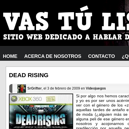
HOME
ACERCA DE NOSOTROS
CONTACTO
¿Q
DEAD RISING
SrGrifter
, el 3 de febrero de 2009 en
Videojuegos
Si por algo nos hemos caract
y yo es por ser unos acérri
ver con el género de los «
aquellas tardes de antaño e
de moda (¿alguien más se 
alguna peli de ese género er
nosotros y acojonarnos 
predilección por aquella p