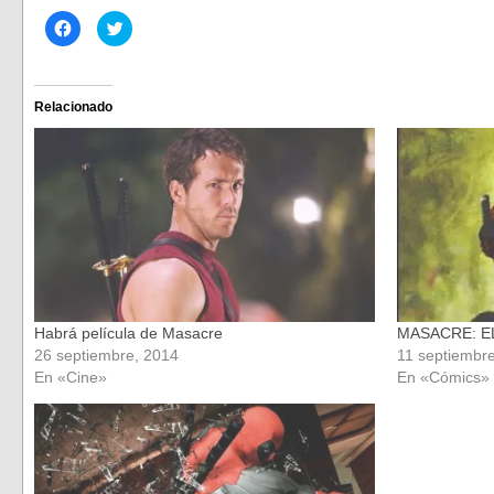
Haz
Haz
clic
clic
para
para
compartir
compartir
en
en
Facebook
Twitter
(Se
(Se
Relacionado
abre
abre
en
en
una
una
ventana
ventana
nueva)
nueva)
Habrá película de Masacre
MASACRE: E
26 septiembre, 2014
11 septiembr
En «Cine»
En «Cómics»