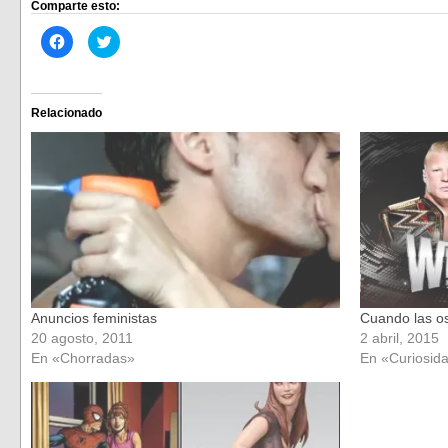
Comparte esto:
Haz
Haz
clic
clic
para
para
compartir
compartir
en
en
Facebook
Twitter
(Se
(Se
Relacionado
abre
abre
en
en
una
una
ventana
ventana
nueva)
nueva)
Anuncios feministas
Cuando las ost
20 agosto, 2011
2 abril, 2015
En «Chorradas»
En «Curiosid