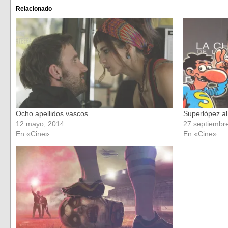
Facebook
Twitter
(Se
(Se
Relacionado
abre
abre
en
en
una
una
ventana
ventana
nueva)
nueva)
Ocho apellidos vascos
Superlópez al
12 mayo, 2014
27 septiembr
En «Cine»
En «Cine»