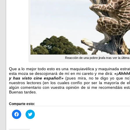
Reacción de una pobre jirafa tras ver la últim
Que a lo mejor todo esto es una maquiavélica y maquinada estrat
esta moza se descojonará de mí en mi careto y me dirá:
«¡Ahhhh
y has visto cine español!»
(pues mira, no te digo yo que no)
nuestros lectores (en los cuales confío por ser la mayoría de e
algún comentario con vuestra opinión de si me recomendáis est
Buenas tardes.
Comparte esto:
Haz
Haz
clic
clic
para
para
compartir
compartir
en
en