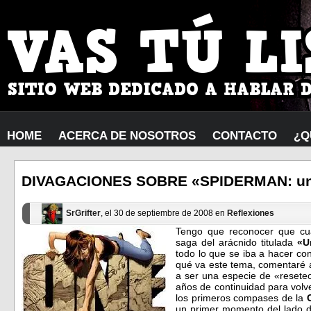
HOME
ACERCA DE NOSOTROS
CONTACTO
¿Q
DIVAGACIONES SOBRE «SPIDERMAN: un
SrGrifter
, el 30 de septiembre de 2008 en
Reflexiones
Tengo que reconocer que cua
saga del arácnido titulada
«U
todo lo que se iba a hacer co
qué va este tema, comentaré a
a ser una especie de «reseteo
años de continuidad para volve
los primeros compases de la
un primer momento del lado 