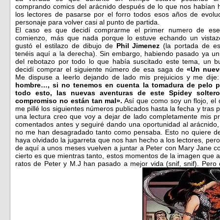
comprando comics del arácnido después de lo que nos habían 
los lectores de pasarse por el forro todos esos años de evoluc
personaje para volver casi al punto de partida.
El caso es que decidí comprarme el primer numero de es
comienzo, más que nada porque lo estuve echando un vista
gustó el estilazo de dibujo de
Phil Jimenez
(la portada de es
tenéis aquí a la derecha). Sin embargo, habiendo pasado ya un
del rebotazo por todo lo que había suscitado este tema, un b
decidí comprar el siguiente número de esa saga de
«Un nuev
Me dispuse a leerlo dejando de lado mis prejuicios y me dije
hombre…, si no tenemos en cuenta la tomadura de pelo p
todo esto, las nuevas aventuras de este Spidey solter
compromiso no están tan mal».
Así que como soy un flojo, el 
me pillé los siguientes números publicados hasta la fecha y tras 
una lectura creo que voy a dejar de lado completamente mis pre
comentados antes y seguiré dando una oportunidad al arácnido,
no me han desagradado tanto como pensaba. Esto no quiere de
haya olvidado la jugarreta que nos han hecho a los lectores, pero
de aquí a unos meses vuelven a juntar a Peter con Mary Jane c
cierto es que mientras tanto, estos momentos de la imagen que 
ratos de Peter y M.J han pasado a mejor vida (snif, snif). Pero