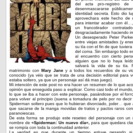
del acta pro-registro de
desenmascararse públicame
identidad secreta. Esto dio 
aprovechara este hecho de c
para intentar acabar con él…
un francotirador contrat
desgraciadamente haciendo i
Un desesperado Peter Parke
entre viejas amistades (y ene
su tía con el fin de que tuvier
del coma. Sin embargo todo es
al encuentro con cierto per
alguien que no lo haya leído
salvará la vida de su tía.
matrimonio con
Mary Jane
y a todos los recuerdos de su vi
conocido (ya véis que se trata de una decisión editorial para 
estaba soltero, ya que un personaje así dá mas juego).
Mi intención de este post no era hacer un resumen de lo que aco
opinión que enseguida paso a explicar. Como casi todo el mundo,
lo que se iba a hacer con este personaje, pasándose por el forr
para volver al principio (suena a tomadura de pelo por no deci
Spiderman soltero pues que lo hubieran divorciado, joder… que
que sacarse de la manga movidas de tratos y pactos raros co
paranoiescas.
De esta forma se produjo este reseteo del personaje con un 
nombre de
«Spiderman: Un nuevo día»,
para que quedara clar
se rompía con toda la continuidad anterior.
La verdad es que durante un tiempo estuve pesando si 