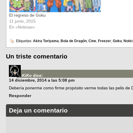
El regreso de Goku
11 junio, 2015
En «Noticias»
Etiquetas:
Akira Toriyama
,
Bola de Dragón
,
Cine
,
Freezer
,
Goku
,
Notic
Un triste comentario
KiKo
dice:
14 diciembre, 2014 a las 5:08 pm
Debería ponerme como firme propósito verme todas las pelis de
Responder
Deja un comentario