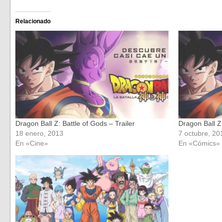
compartir
compartir
en
en
Facebook
Twitter
(Se
(Se
Relacionado
abre
abre
en
en
una
una
ventana
ventana
nueva)
nueva)
Dragon Ball Z: Battle of Gods – Trailer
Dragon Ball Z:
18 enero, 2013
7 octubre, 20
En «Cine»
En «Cómics»