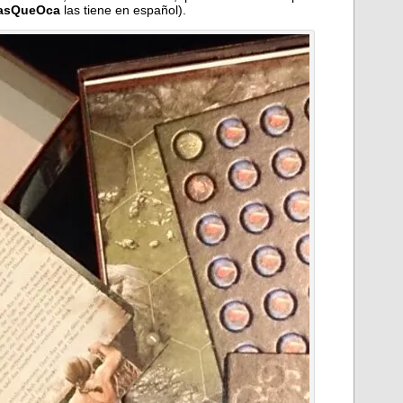
asQueOca
las tiene en español).