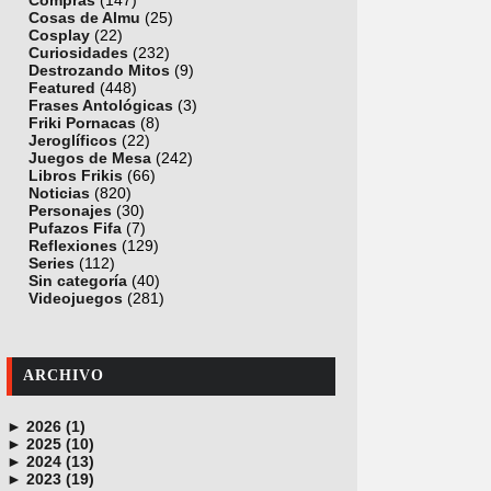
Compras
(147)
Cosas de Almu
(25)
Cosplay
(22)
Curiosidades
(232)
Destrozando Mitos
(9)
Featured
(448)
Frases Antológicas
(3)
Friki Pornacas
(8)
Jeroglíficos
(22)
Juegos de Mesa
(242)
Libros Frikis
(66)
Noticias
(820)
Personajes
(30)
Pufazos Fifa
(7)
Reflexiones
(129)
Series
(112)
Sin categoría
(40)
Videojuegos
(281)
ARCHIVO
►
2026 (1)
►
junio (1)
2025 (10)
►
noviembre (1)
2024 (13)
►
octubre (1)
diciembre (4)
2023 (19)