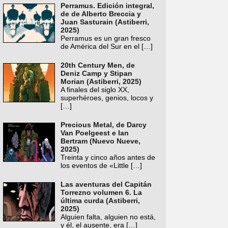
Perramus. Edición integral,
de de Alberto Breccia y
Juan Sasturain (Astiberri,
2025)
Perramus es un gran fresco
de América del Sur en el
[…]
20th Century Men, de
Deniz Camp y Stipan
Morian (Astiberri, 2025)
A finales del siglo XX,
superhéroes, genios, locos y
[…]
Precious Metal, de Darcy
Van Poelgeest e Ian
Bertram (Nuevo Nueve,
2025)
Treinta y cinco años antes de
los eventos de «Little
[…]
Las aventuras del Capitán
Torrezno volumen 6. La
última curda (Astiberri,
2025)
Alguien falta, alguien no está,
y él, el ausente, era
[…]