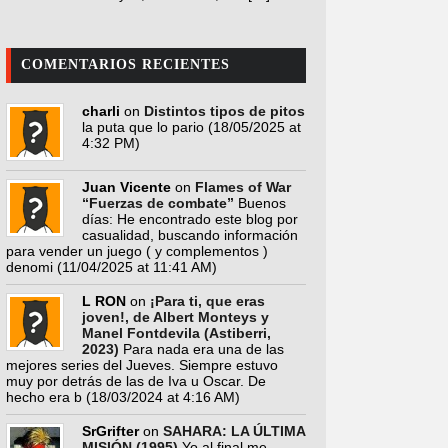
COMENTARIOS RECIENTES
charli
on
Distintos tipos de pitos
la puta que lo pario
(18/05/2025 at
4:32 PM)
Juan Vicente
on
Flames of War
“Fuerzas de combate”
Buenos
días: He encontrado este blog por
casualidad, buscando información
para vender un juego ( y complementos )
denomi
(11/04/2025 at 11:41 AM)
L RON
on
¡Para ti, que eras
joven!, de Albert Monteys y
Manel Fontdevila (Astiberri,
2023)
Para nada era una de las
mejores series del Jueves. Siempre estuvo
muy por detrás de las de Iva u Oscar. De
hecho era b
(18/03/2024 at 4:16 AM)
SrGrifter
on
SAHARA: LA ÚLTIMA
MISIÓN (1995)
Yo al final me