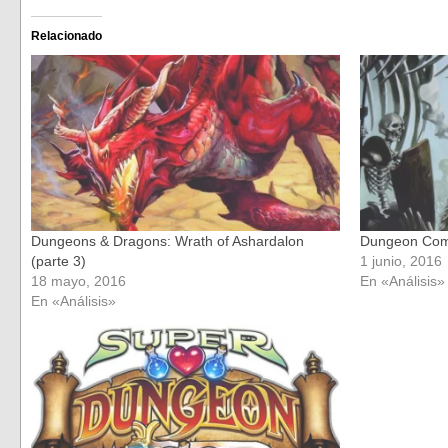
en
en
Facebook
Twitter
(Se
(Se
Relacionado
abre
abre
en
en
una
una
ventana
ventana
nueva)
nueva)
Dungeons & Dragons: Wrath of Ashardalon
Dungeon Com
(parte 3)
1 junio, 2016
18 mayo, 2016
En «Análisis»
En «Análisis»