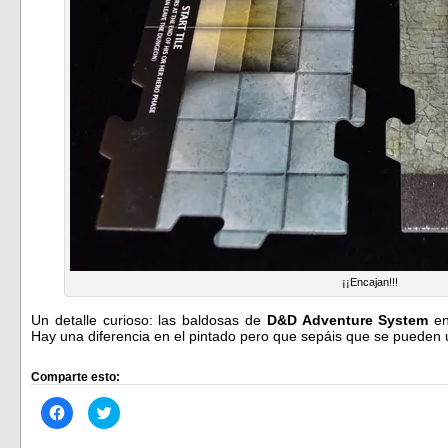
¡¡Encajan!!!
Un detalle curioso: las baldosas de
D&D Adventure System
en
Hay una diferencia en el pintado pero que sepáis que se pueden u
Comparte esto:
Haz
Haz
clic
clic
para
para
compartir
compartir