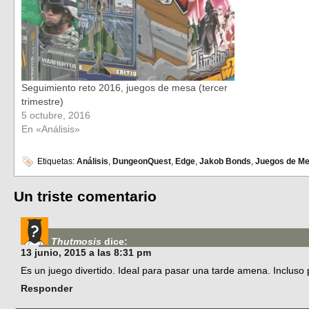
Seguimiento reto 2016, juegos de mesa (tercer
trimestre)
5 octubre, 2016
En «Análisis»
Etiquetas:
Análisis
,
DungeonQuest
,
Edge
,
Jakob Bonds
,
Juegos de M
Un triste comentario
Thutmosis
dice:
13 junio, 2015 a las 8:31 pm
Es un juego divertido. Ideal para pasar una tarde amena. Inclus
Responder