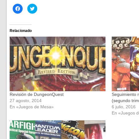
Haz
Haz
clic
clic
para
para
compartir
compartir
en
en
Facebook
Twitter
(Se
(Se
Relacionado
abre
abre
en
en
una
una
ventana
ventana
nueva)
nueva)
Revisión de DungeonQuest
Seguimiento 
27 agosto, 2014
(segundo trim
En «Juegos de Mesa»
6 julio, 2016
En «Juegos 