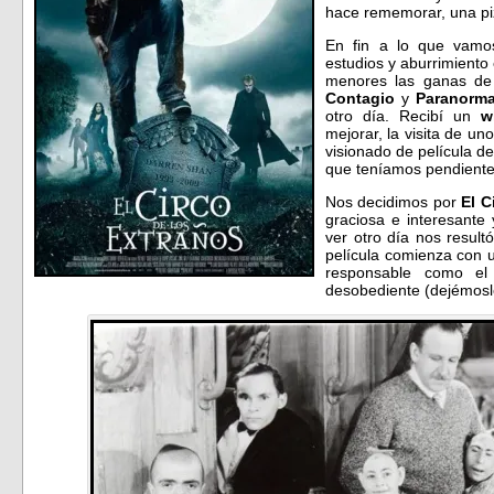
hace rememorar, una piz
En fin a lo que vamos
estudios y aburrimiento 
menores las ganas de 
Contagio
y
Paranormal
otro día. Recibí un
w
mejorar, la visita de u
visionado de película de 
que teníamos pendiente
Nos decidimos por
El C
graciosa e interesant
ver otro día nos resul
película comienza con 
responsable como e
desobediente (dejémosl