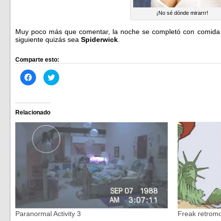
¡No sé dónde mirarrr!
Muy poco más que comentar, la noche se completó con comida 
siguiente quizás sea
Spiderwick
.
Comparte esto:
Haz
Haz
clic
clic
para
para
compartir
compartir
en
en
Facebook
Twitter
(Se
(Se
Relacionado
abre
abre
en
en
una
una
ventana
ventana
nueva)
nueva)
Paranormal Activity 3
Freak retromo