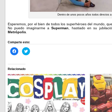
Dentro de unos pocos años todos directos a 
Esperemos, por el bien de todos los superhéroes del mundo, que
No puedo imaginarme a
Superman
, hastiado en su jubilac
Metrópolis
.
Comparte esto:
Haz
Haz
clic
clic
para
para
compartir
compartir
en
en
Facebook
Twitter
(Se
(Se
Relacionado
abre
abre
en
en
una
una
ventana
ventana
nueva)
nueva)