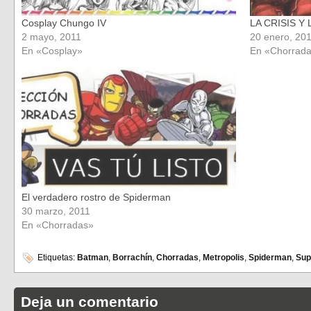
Cosplay Chungo IV
LA CRISIS 
2 mayo, 2011
20 enero, 20
En «Cosplay»
En «Chorrad
El verdadero rostro de Spiderman
30 marzo, 2011
En «Chorradas»
Etiquetas:
Batman
,
Borrachín
,
Chorradas
,
Metropolis
,
Spiderman
,
Su
Deja un comentario