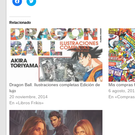
Haz
Haz
clic
clic
para
para
compartir
compartir
en
en
Facebook
Twitter
(Se
(Se
Relacionado
abre
abre
en
en
una
una
ventana
ventana
nueva)
nueva)
Dragon Ball. Ilustraciones completas Edición de
Mis compras f
lujo
6 agosto, 20
20 noviembre, 2014
En «Compras
En «Libros Frikis»