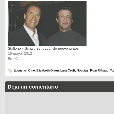
Stallone y Schwarzenegger de nuevo juntos
19 mayo, 2012
En «Cine»
Etiquetas:
Cine
,
Elizabeth Olsen
,
Lara Croft
,
Noticias
,
Roar Uthaug
,
To
Deja un comentario