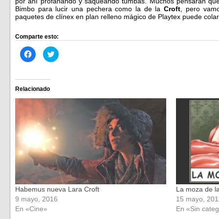
por ahí profanando y saqueando tumbas. Muchos pensarán que
Bimbo para lucir una pechera como la de la
Croft
, pero vam
paquetes de clínex en plan relleno mágico de Playtex puede col
Comparte esto:
Haz
Haz
clic
clic
para
para
compartir
compartir
en
en
Facebook
Twitter
(Se
(Se
Relacionado
abre
abre
en
en
una
una
ventana
ventana
nueva)
nueva)
Habemus nueva Lara Croft
La moza de l
9 mayo, 2016
15 mayo, 201
En «Cine»
En «Sin categ