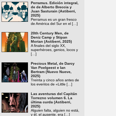
Perramus. Edición integral,
de de Alberto Breccia y
Juan Sasturain (Astiberri,
2025)
Perramus es un gran fresco
de América del Sur en el
[…]
20th Century Men, de
Deniz Camp y Stipan
Morian (Astiberri, 2025)
A finales del siglo XX,
superhéroes, genios, locos y
[…]
Precious Metal, de Darcy
Van Poelgeest e Ian
Bertram (Nuevo Nueve,
2025)
Treinta y cinco años antes de
los eventos de «Little
[…]
Las aventuras del Capitán
Torrezno volumen 6. La
última curda (Astiberri,
2025)
Alguien falta, alguien no está,
y él, el ausente, era
[…]