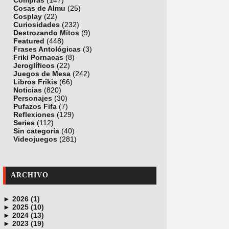
Compras
(147)
Cosas de Almu
(25)
Cosplay
(22)
Curiosidades
(232)
Destrozando Mitos
(9)
Featured
(448)
Frases Antológicas
(3)
Friki Pornacas
(8)
Jeroglíficos
(22)
Juegos de Mesa
(242)
Libros Frikis
(66)
Noticias
(820)
Personajes
(30)
Pufazos Fifa
(7)
Reflexiones
(129)
Series
(112)
Sin categoría
(40)
Videojuegos
(281)
ARCHIVO
►
2026 (1)
►
junio (1)
2025 (10)
►
noviembre (1)
2024 (13)
►
octubre (1)
diciembre (4)
2023 (19)