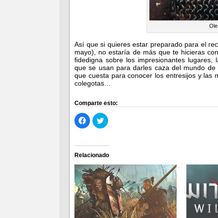
Ole
Así que si quieres estar preparado para el re
mayo), no estaría de más que te hicieras con
ﬁdedigna sobre los impresionantes lugares, l
que se usan para darles caza del mundo de
que cuesta para conocer los entresijos y las
colegotas…
Comparte esto:
Haz
Haz
clic
clic
para
para
compartir
compartir
en
en
Facebook
Twitter
(Se
(Se
Relacionado
abre
abre
en
en
una
una
ventana
ventana
nueva)
nueva)