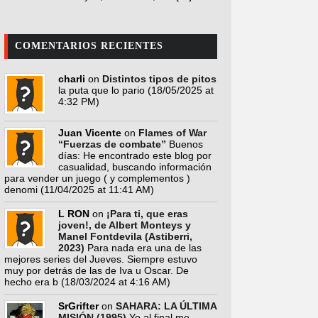
COMENTARIOS RECIENTES
charli
on
Distintos tipos de pitos
la puta que lo pario
(18/05/2025 at
4:32 PM)
Juan Vicente
on
Flames of War
“Fuerzas de combate”
Buenos
días: He encontrado este blog por
casualidad, buscando información
para vender un juego ( y complementos )
denomi
(11/04/2025 at 11:41 AM)
L RON
on
¡Para ti, que eras
joven!, de Albert Monteys y
Manel Fontdevila (Astiberri,
2023)
Para nada era una de las
mejores series del Jueves. Siempre estuvo
muy por detrás de las de Iva u Oscar. De
hecho era b
(18/03/2024 at 4:16 AM)
SrGrifter
on
SAHARA: LA ÚLTIMA
MISIÓN (1995)
Yo al final me