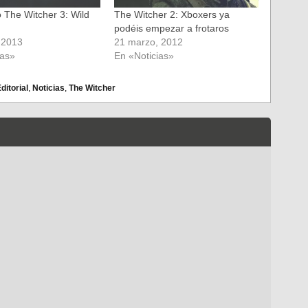
 The Witcher 3: Wild
The Witcher 2: Xboxers ya
podéis empezar a frotaros
, 2013
21 marzo, 2012
ias»
En «Noticias»
itorial
,
Noticias
,
The Witcher