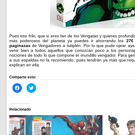
Pues eso friki, que si eres fan de los Vengatas y quieres profund
más poderosos del planeta ya puedes ir ahorrando los
27€
paginazas
de Vengadores a tutiplén. Por lo que pude ojear aye
venir bien a todos aquellos que conozcan poco a los personaj
nociones de todo lo que compone el mundillo vengador. Para gen
a sus espaldas no la recomiendo, pues tendrán ya más que req
explican en ella.
Comparte esto:
Haz
Haz
clic
clic
para
para
compartir
compartir
en
en
Facebook
Twitter
(Se
(Se
Relacionado
abre
abre
en
en
una
una
ventana
ventana
nueva)
nueva)