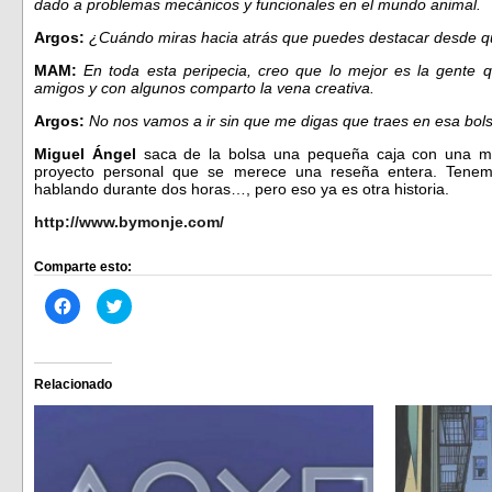
dado a problemas mecánicos y funcionales en el mundo animal.
Argos:
¿Cuándo miras hacia atrás que puedes destacar desde qu
MAM:
En toda esta peripecia, creo que lo mejor es la gent
amigos y con algunos comparto la vena creativa.
Argos:
No nos vamos a ir sin que me digas que traes en esa bol
Miguel Ángel
saca de la bolsa una pequeña caja con una min
proyecto personal que se merece una reseña entera. Tene
hablando durante dos horas…, pero eso ya es otra historia.
http://www.bymonje.com/
Comparte esto:
Haz
Haz
clic
clic
para
para
compartir
compartir
en
en
Facebook
Twitter
(Se
(Se
Relacionado
abre
abre
en
en
una
una
ventana
ventana
nueva)
nueva)