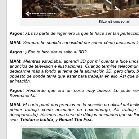
Killzone2 concept art
Argos:
¿
Es tu parte de ingeniero la que te hace ser tan perfecci
MAM:
Siempre he sentido curiosidad por saber cómo funcionan l
Argos:
¿Eso te hizo dar el salto al 3D?.
MAM:
Mientras estudiaba, aprendí 3D por mi cuenta e hice unos
anuncios de televisión e ilustraciones. Cuando terminé telecomun
dedicarme más a fondo al tema de la animación 3D, pero claro, 
opuesto de donde tenía que estar para trabajar en ello, Así que 
animación.
Argos:
Recuerdo que era un corto muy bueno. Lo pude ver e
Koverchenko!.
MAM:
El corto ganó dos premios en la sección no oficial del fest
primer trabajo como animador en Luxemburgo, Allí traba
desaparecida). Hicimos una serie de dibujos animados que se l
cine,
Tristan e Isolda
, y
Renart The Fox.