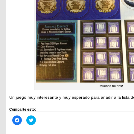
¡Muchos tokens!
Un juego muy interesante y muy esperado para añadir a la lista 
Comparte esto:
Haz
Haz
clic
clic
para
para
compartir
compartir
en
en