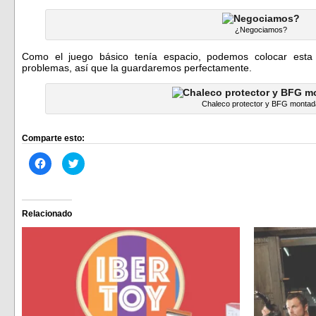
¿Negociamos?
Como el juego básico tenía espacio, podemos colocar esta 
problemas, así que la guardaremos perfectamente.
Chaleco protector y BFG monta
Comparte esto:
Haz
Haz
clic
clic
para
para
compartir
compartir
en
en
Facebook
Twitter
(Se
(Se
Relacionado
abre
abre
en
en
una
una
ventana
ventana
nueva)
nueva)