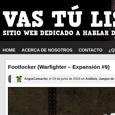
HOME
ACERCA DE NOSOTROS
CONTACTO
¿Q
Footlocker (Warfighter – Expansión #9)
ArgosCamacho
, el 29 de junio de 2016 en
Análisis
,
Juegos de