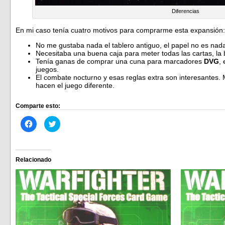
Diferencias
En mi caso tenía cuatro motivos para comprarme esta expansión:
No me gustaba nada el tablero antiguo, el papel no es na
Necesitaba una buena caja para meter todas las cartas, la
Tenía ganas de comprar una cuna para marcadores
DVG
,
juegos.
El combate nocturno y esas reglas extra son interesantes. 
hacen el juego diferente.
Comparte esto:
Haz
Haz
clic
clic
para
para
compartir
compartir
en
en
Facebook
Twitter
(Se
(Se
Relacionado
abre
abre
en
en
una
una
ventana
ventana
nueva)
nueva)