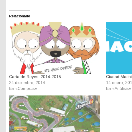
para
para
compartir
compartir
en
en
Facebook
Twitter
(Se
(Se
Relacionado
abre
abre
en
en
una
una
ventana
ventana
nueva)
nueva)
Carta de Reyes: 2014-2015
Ciudad Machi
24 diciembre, 2014
14 enero, 20
En «Compras»
En «Análisis»