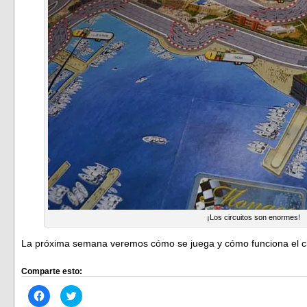
¡Los circuitos son enormes!
La próxima semana veremos cómo se juega y cómo funciona el ci
Comparte esto:
Haz
Haz
clic
clic