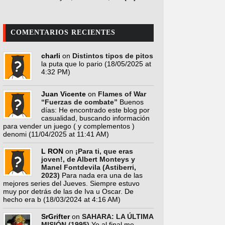
COMENTARIOS RECIENTES
charli
on
Distintos tipos de pitos
la puta que lo pario
(18/05/2025 at
4:32 PM)
Juan Vicente
on
Flames of War
“Fuerzas de combate”
Buenos
días: He encontrado este blog por
casualidad, buscando información
para vender un juego ( y complementos )
denomi
(11/04/2025 at 11:41 AM)
L RON
on
¡Para ti, que eras
joven!, de Albert Monteys y
Manel Fontdevila (Astiberri,
2023)
Para nada era una de las
mejores series del Jueves. Siempre estuvo
muy por detrás de las de Iva u Oscar. De
hecho era b
(18/03/2024 at 4:16 AM)
SrGrifter
on
SAHARA: LA ÚLTIMA
MISIÓN (1995)
Yo al final me