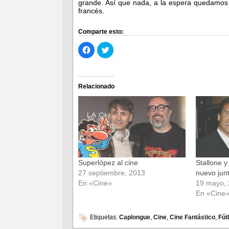
grande. Así que nada, a la espera quedamos 
francés.
Comparte esto:
Haz
Haz
clic
clic
para
para
compartir
compartir
en
en
Facebook
Twitter
(Se
(Se
Relacionado
abre
abre
en
en
una
una
ventana
ventana
nueva)
nueva)
Superlópez al cine
Stallone 
27 septiembre, 2013
nuevo jun
En «Cine»
19 mayo,
En «Cine
Etiquetas:
Caplongue
,
Cine
,
Cine Fantástico
,
Fút