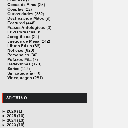
Compras
(147)
Cosas de Almu
(25)
Cosplay
(22)
Curiosidades
(232)
Destrozando Mitos
(9)
Featured
(448)
Frases Antológicas
(3)
Friki Pornacas
(8)
Jeroglíficos
(22)
Juegos de Mesa
(242)
Libros Frikis
(66)
Noticias
(820)
Personajes
(30)
Pufazos Fifa
(7)
Reflexiones
(129)
Series
(112)
Sin categoría
(40)
Videojuegos
(281)
ARCHIVO
►
2026 (1)
►
junio (1)
2025 (10)
►
noviembre (1)
2024 (13)
►
octubre (1)
diciembre (4)
2023 (19)