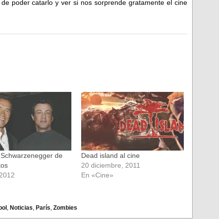
de poder catarlo y ver si nos sorprende gratamente el cine
y Schwarzenegger de
Dead island al cine
tos
20 diciembre, 2011
 2012
En «Cine»
»
bol
,
Noticias
,
París
,
Zombies