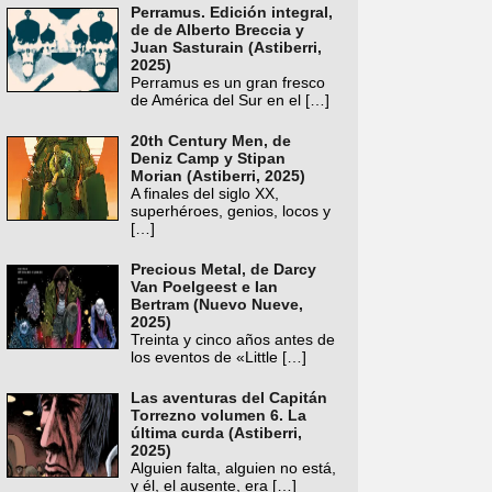
Perramus. Edición integral,
de de Alberto Breccia y
Juan Sasturain (Astiberri,
2025)
Perramus es un gran fresco
de América del Sur en el
[…]
20th Century Men, de
Deniz Camp y Stipan
Morian (Astiberri, 2025)
A finales del siglo XX,
superhéroes, genios, locos y
[…]
Precious Metal, de Darcy
Van Poelgeest e Ian
Bertram (Nuevo Nueve,
2025)
Treinta y cinco años antes de
los eventos de «Little
[…]
Las aventuras del Capitán
Torrezno volumen 6. La
última curda (Astiberri,
2025)
Alguien falta, alguien no está,
y él, el ausente, era
[…]