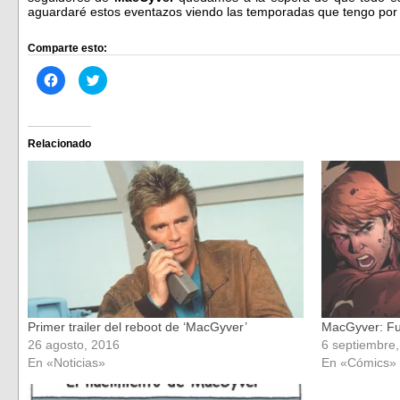
aguardaré estos eventazos viendo las temporadas que tengo por a
Comparte esto:
Haz
Haz
clic
clic
para
para
compartir
compartir
en
en
Facebook
Twitter
(Se
(Se
Relacionado
abre
abre
en
en
una
una
ventana
ventana
nueva)
nueva)
Primer trailer del reboot de ‘MacGyver’
MacGyver: Fug
26 agosto, 2016
6 septiembre
En «Noticias»
En «Cómics»