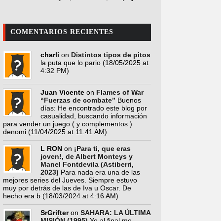
COMENTARIOS RECIENTES
charli
on
Distintos tipos de pitos
la puta que lo pario
(18/05/2025 at
4:32 PM)
Juan Vicente
on
Flames of War
“Fuerzas de combate”
Buenos
días: He encontrado este blog por
casualidad, buscando información
para vender un juego ( y complementos )
denomi
(11/04/2025 at 11:41 AM)
L RON
on
¡Para ti, que eras
joven!, de Albert Monteys y
Manel Fontdevila (Astiberri,
2023)
Para nada era una de las
mejores series del Jueves. Siempre estuvo
muy por detrás de las de Iva u Oscar. De
hecho era b
(18/03/2024 at 4:16 AM)
SrGrifter
on
SAHARA: LA ÚLTIMA
MISIÓN (1995)
Yo al final me