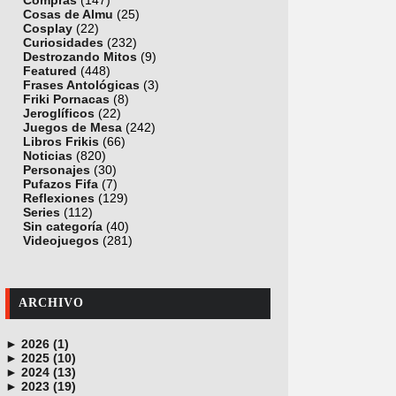
Compras
(147)
Cosas de Almu
(25)
Cosplay
(22)
Curiosidades
(232)
Destrozando Mitos
(9)
Featured
(448)
Frases Antológicas
(3)
Friki Pornacas
(8)
Jeroglíficos
(22)
Juegos de Mesa
(242)
Libros Frikis
(66)
Noticias
(820)
Personajes
(30)
Pufazos Fifa
(7)
Reflexiones
(129)
Series
(112)
Sin categoría
(40)
Videojuegos
(281)
ARCHIVO
►
2026 (1)
►
junio (1)
2025 (10)
►
noviembre (1)
2024 (13)
►
octubre (1)
diciembre (4)
2023 (19)