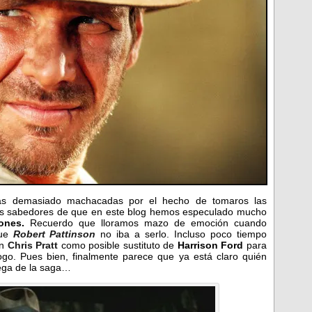
nas demasiado machacadas por el hecho de tomaros las
éis sabedores de que en este blog hemos especulado mucho
ones.
Recuerdo que lloramos mazo de emoción cuando
que
Robert Pattinson
no iba a serlo. Incluso poco tiempo
an
Chris Pratt
como posible sustituto de
Harrison Ford
para
o. Pues bien, finalmente parece que ya está claro quién
rega de la saga…