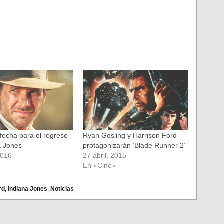
echa para el regreso
Ryan Gosling y Harrison Ford
a Jones
protagonizarán ‘Blade Runner 2’
2016
27 abril, 2015
»
En «Cine»
rd
,
Indiana Jones
,
Noticias