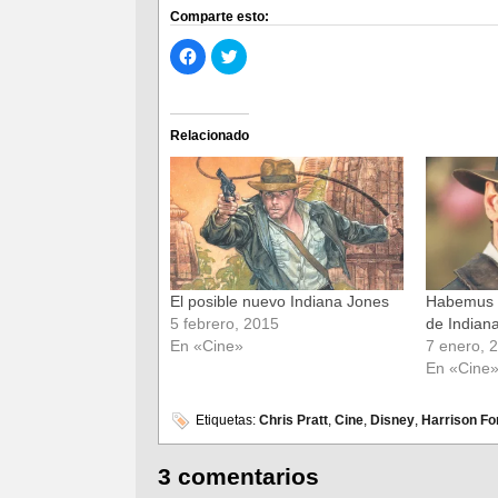
Comparte esto:
Haz
Haz
clic
clic
para
para
compartir
compartir
en
en
Facebook
Twitter
(Se
(Se
Relacionado
abre
abre
en
en
una
una
ventana
ventana
nueva)
nueva)
El posible nuevo Indiana Jones
Habemus f
5 febrero, 2015
de Indian
En «Cine»
7 enero, 
En «Cine
Etiquetas:
Chris Pratt
,
Cine
,
Disney
,
Harrison Fo
3 comentarios