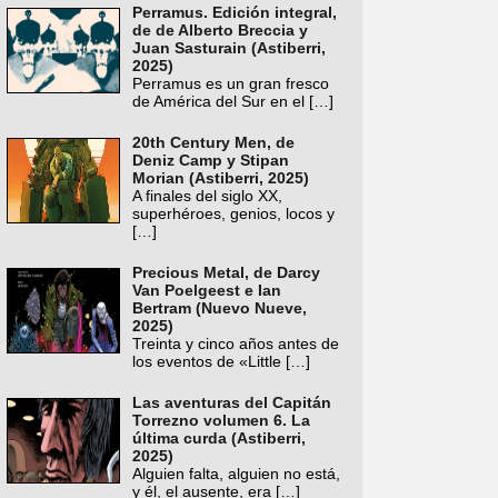
Perramus. Edición integral,
de de Alberto Breccia y
Juan Sasturain (Astiberri,
2025)
Perramus es un gran fresco
de América del Sur en el
[…]
20th Century Men, de
Deniz Camp y Stipan
Morian (Astiberri, 2025)
A finales del siglo XX,
superhéroes, genios, locos y
[…]
Precious Metal, de Darcy
Van Poelgeest e Ian
Bertram (Nuevo Nueve,
2025)
Treinta y cinco años antes de
los eventos de «Little
[…]
Las aventuras del Capitán
Torrezno volumen 6. La
última curda (Astiberri,
2025)
Alguien falta, alguien no está,
y él, el ausente, era
[…]