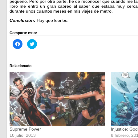
pequeño. Pero por otra parte, he de reconocer que cuando me fal
libro me entró un gran cabreo al saber que estaba muy cerca
durante unos cuantos meses en mis viajes de metro.
Conclusión:
Hay que leerlos.
Comparte esto:
Haz
Haz
clic
clic
para
para
compartir
compartir
en
en
Facebook
Twitter
(Se
(Se
Relacionado
abre
abre
en
en
una
una
ventana
ventana
nueva)
nueva)
Supreme Power
Injustice: Go
10 julio, 2013
8 febrero, 20