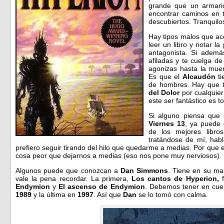
grande que un armari
encontrar caminos en 
descubiertos. Tranquilo
Hay tipos malos que a
leer un libro y notar l
antagonista. Si además
afiladas y te cuelga de
agonizas hasta la mue
Es que el
Alcaudón
t
de hombres. Hay que t
del Dolor
por cualquie
este ser fantástico es t
Si alguno piensa que
Viernes 13
, ya puede 
de los mejores libro
tratándose de mí, hab
prefiero seguir tirando del hilo que quedarme a medias. Por que 
cosa peor que dejarnos a medias (eso nos pone muy nerviosos).
Algunos puede que conozcan a
Dan Simmons
. Tiene en su ma
vale la pena recordar. La primera,
Los cantos de
Hyperion,
Endymion
y
El ascenso de Endymion
. Debemos tener en cuen
1989
y la última en
1997
. Así que
Dan
se lo tomó con calma.