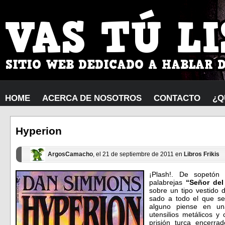
HOME
ACERCA DE NOSOTROS
CONTACTO
¿Q
Hyperion
ArgosCamacho
, el 21 de septiembre de 2011 en
Libros Frikis
¡Plash!. De sopetón
palabrejas
“Señor del
sobre un tipo vestido 
sado a todo el que s
alguno piense en un
utensilios metálicos 
prisión turca encerr