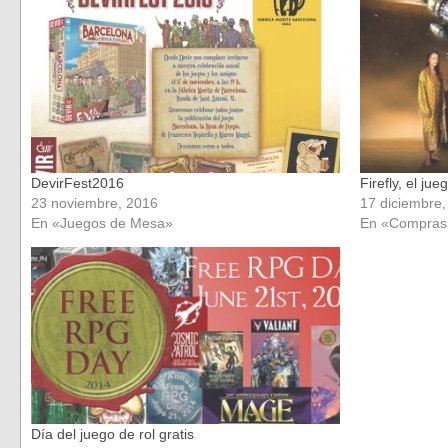
una
una
ventana
ventana
nueva)
nueva)
DevirFest2016
Firefly, el jue
23 noviembre, 2016
17 diciembre
En «Juegos de Mesa»
En «Compras
Día del juego de rol gratis