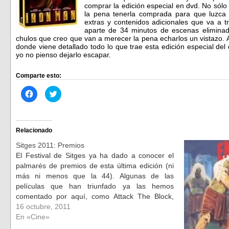
comprar la edición especial en dvd. No sól
la pena tenerla comprada para que luzca 
extras y contenidos adicionales que va a t
aparte de 34 minutos de escenas elimina
chulos que creo que van a merecer la pena echarlos un vistazo. 
donde viene detallado todo lo que trae esta edición especial de
yo no pienso dejarlo escapar.
Comparte esto:
Haz
Haz
clic
clic
para
para
compartir
compartir
en
en
Facebook
Twitter
(Se
(Se
Relacionado
abre
abre
en
en
Sitges 2011: Premios
una
una
ventana
ventana
El Festival de Sitges ya ha dado a conocer el
nueva)
nueva)
palmarés de premios de esta última edición (ni
más ni menos que la 44). Algunas de las
películas que han triunfado ya las hemos
comentado por aquí, como Attack The Block,
que se ha llevado tres premios, Eva que se ha…
16 octubre, 2011
En «Cine»