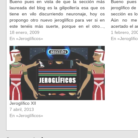
ventana
ventana
Bueno pues en vista de que la sección más
Bueno pues
nueva)
nueva)
laureada del blog es la gilipollería esa que os
jeroglífico d
tiene en vilo discurriendo neuronaje, hoy os
sección es l
propongo otro nuevo jeroglífico para ver si en
Aún no me 
este tenéis más suerte, porque en el otro...,
acertado el an
buffffffff (pero oye, lo importante es que tengáis
18 enero, 2009
era (seguro 
1 febrero, 20
ilusión).…
En «Jeroglíficos»
En «Jeroglífi
Jeroglífico XII
7 abril, 2013
En «Jeroglíficos»