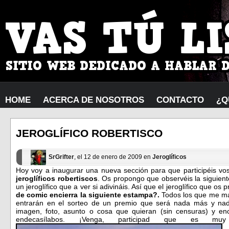
HOME
ACERCA DE NOSOTROS
CONTACTO
¿Q
JEROGLÍFICO ROBERTISCO
SrGrifter
, el 12 de enero de 2009 en
Jeroglíficos
Hoy voy a inaugurar una nueva sección para que participéis voso
jeroglíficos robertiscos
. Os propongo que observéis la siguient
un jeroglífico que a ver si adivináis. Así que el jeroglífico que os
de comic encierra la siguiente estampa?.
Todos los que me ma
entrarán en el sorteo de un premio que será nada más y na
imagen, foto, asunto o cosa que quieran (sin censuras) y 
endecasílabos. ¡Venga, participad que es muy f