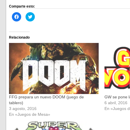
Comparte esto:
Haz
Haz
clic
clic
para
para
compartir
compartir
en
en
Facebook
Twitter
(Se
(Se
Relacionado
abre
abre
en
en
una
una
ventana
ventana
nueva)
nueva)
FFG prepara un nuevo DOOM (juego de
GW se pone la
tablero)
6 abril, 2016
3 agosto, 2016
En «Juegos 
En «Juegos de Mesa»