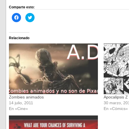
Comparte esto:
Haz
Haz
clic
clic
para
para
compartir
compartir
en
en
Facebook
Twitter
(Se
(Se
Relacionado
abre
abre
en
en
una
una
ventana
ventana
nueva)
nueva)
Zombies animados
Apocalipsis Z
14 julio, 2011
30 marzo, 20
En «Cine»
En «Cómics»