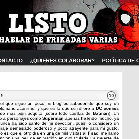
ONTACTO
¿QUIERES COLABORAR?
POLÍTICA DE 
10
cs
el que sigue un poco mi blog es sabedor de que soy un
lómano acérrimo, y que en lo que se refiere a
DC comics
ído más bien poquito (sobre todo cosillas de
Batman
). En
o a personajes como
Superman
apenas he leído mucho, ya
unca ha sido santo de mi devoción, pues lo considero un
naje demasiado poderoso y poco atrayente para mi gusto.
so es que el otro día en una de mis visitas al
Fnac
, me llamó
ención una peli de animación en dvd titulada
La muerte de