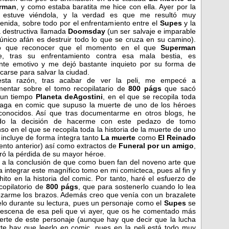
rman
, y como estaba baratita me hice con ella. Ayer por la
e estuve viéndola, y la verdad es que me resultó muy
tenida, sobre todo por el enfrentamiento entre el
Supes
y la
a destructiva llamada
Doomsday
(un ser salvaje e imparable
único afán es destruir todo lo que se cruza en su camino).
o que reconocer que el momento en el que
Superman
e, tras su enfrentamiento contra esa mala bestia, es
nte emotivo y me dejó bastante inquieto por su forma de
icarse para salvar la ciudad.
esta razón, tras acabar de ver la peli, me empecé a
entar sobre el tomo recopilatario de
800 págs
que sacó
 un tiempo
Planeta deAgostini
, en el que se recopila toda
aga en comic que supuso la muerte de uno de los héroes
onocidos. Así que tras documentarme en otros blogs, he
do la decisión de hacerme con este pedazo de tomo
so en el que se recopila toda la historia de la muerte de uno
incluye de forma íntegra tanto
La muerte
como
El Reinado
ento anterior) así como extractos de
Funeral por un amigo
,
loró la pérdida de su mayor héroe.
o a la conclusión de que como buen fan del noveno arte que
integrar este magnífico tomo en mi comicteca, pues al fin y
to en la historia del comic. Por tanto, haré el esfuerzo de
opilatorio de
800 págs
, que para sostenerlo cuando lo lea
ozarme los brazos. Además creo que venía con un brazalete
lo durante su lectura, pues un personaje como el
Supes
se
 escena de esa peli que vi ayer, que os he comentado más
erte de este personaje (aunque hay que decir que la lucha
e hay que leerlo en comic, pues en la peli está todo muy