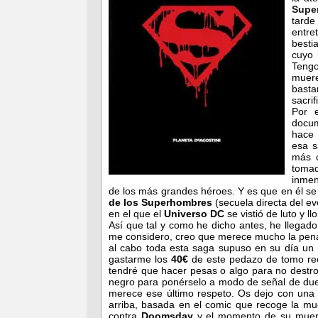
Supe
tard
entre
besti
cuyo 
Teng
muer
basta
sacrif
Por 
docum
hace
esa s
más c
toma
inmen
de los más grandes héroes. Y es que en él se 
de los Superhombres
(secuela directa del ev
en el que el
Universo DC
se vistió de luto y l
Así que tal y como he dicho antes, he llegad
me considero, creo que merece mucho la pena 
al cabo toda esta saga supuso en su día un hi
gastarme los
40€
de este pedazo de tomo rec
tendré que hacer pesas o algo para no destr
negro para ponérselo a modo de señal de due
merece ese último respeto. Os dejo con una
arriba, basada en el comic que recoge la mu
contra
Doomsday
y el momento de su muert