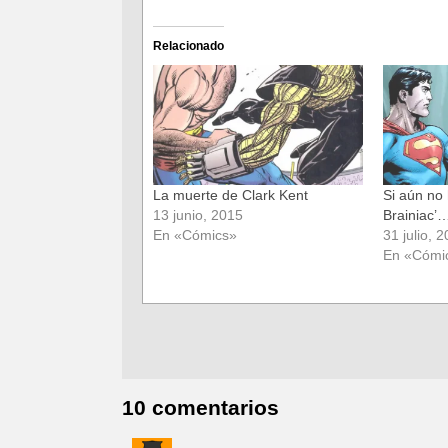
compartir
compartir
en
en
Facebook
Twitter
(Se
(Se
Relacionado
abre
abre
en
en
una
una
ventana
ventana
nueva)
nueva)
La muerte de Clark Kent
Si aún no
13 junio, 2015
Brainiac’
En «Cómics»
31 julio, 
En «Cómi
10 comentarios