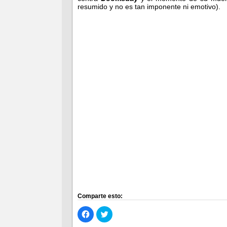
resumido y no es tan imponente ni emotivo).
Comparte esto:
Haz
Haz
clic
clic
para
para