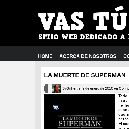
HOME
ACERCA DE NOSOTROS
C
LA MUERTE DE SUPERMAN
SrGrifter
, el 9 de enero de 2010 en
Cómi
Todo 
marve
he le
cuant
que n
perso
El ca
la at