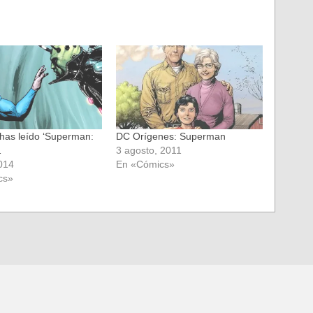
 has leído ‘Superman:
DC Orígenes: Superman
…
3 agosto, 2011
2014
En «Cómics»
cs»