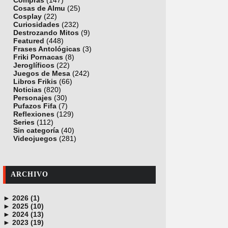
Compras
(147)
Cosas de Almu
(25)
Cosplay
(22)
Curiosidades
(232)
Destrozando Mitos
(9)
Featured
(448)
Frases Antológicas
(3)
Friki Pornacas
(8)
Jeroglíficos
(22)
Juegos de Mesa
(242)
Libros Frikis
(66)
Noticias
(820)
Personajes
(30)
Pufazos Fifa
(7)
Reflexiones
(129)
Series
(112)
Sin categoría
(40)
Videojuegos
(281)
ARCHIVO
►
2026 (1)
►
junio (1)
2025 (10)
►
noviembre (1)
2024 (13)
►
octubre (1)
diciembre (4)
2023 (19)