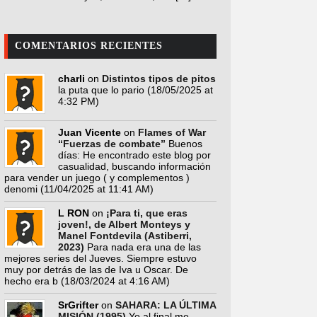
COMENTARIOS RECIENTES
charli
on
Distintos tipos de pitos
la puta que lo pario
(18/05/2025 at
4:32 PM)
Juan Vicente
on
Flames of War
“Fuerzas de combate”
Buenos
días: He encontrado este blog por
casualidad, buscando información
para vender un juego ( y complementos )
denomi
(11/04/2025 at 11:41 AM)
L RON
on
¡Para ti, que eras
joven!, de Albert Monteys y
Manel Fontdevila (Astiberri,
2023)
Para nada era una de las
mejores series del Jueves. Siempre estuvo
muy por detrás de las de Iva u Oscar. De
hecho era b
(18/03/2024 at 4:16 AM)
SrGrifter
on
SAHARA: LA ÚLTIMA
MISIÓN (1995)
Yo al final me