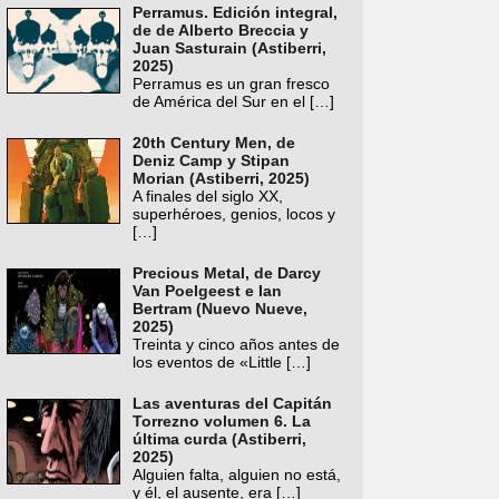
Perramus. Edición integral,
de de Alberto Breccia y
Juan Sasturain (Astiberri,
2025)
Perramus es un gran fresco
de América del Sur en el
[…]
20th Century Men, de
Deniz Camp y Stipan
Morian (Astiberri, 2025)
A finales del siglo XX,
superhéroes, genios, locos y
[…]
Precious Metal, de Darcy
Van Poelgeest e Ian
Bertram (Nuevo Nueve,
2025)
Treinta y cinco años antes de
los eventos de «Little
[…]
Las aventuras del Capitán
Torrezno volumen 6. La
última curda (Astiberri,
2025)
Alguien falta, alguien no está,
y él, el ausente, era
[…]