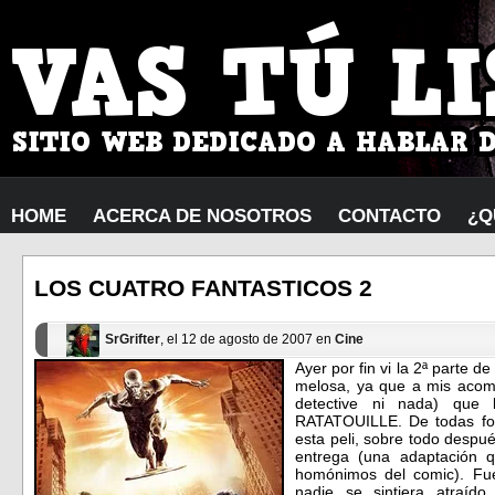
HOME
ACERCA DE NOSOTROS
CONTACTO
¿Q
LOS CUATRO FANTASTICOS 2
SrGrifter
, el 12 de agosto de 2007 en
Cine
Ayer por fin vi la 2ª parte 
melosa, ya que a mis acomp
detective ni nada) que
RATATOUILLE. De todas fo
esta peli, sobre todo despu
entrega (una adaptación 
homónimos del comic). Fu
nadie se sintiera atraíd