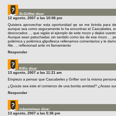
Sr.Grifter
dice:
12 agosto, 2007 a las 10:06 pm
Quisiera aprovechar esta oportunidad qe se me brinda para de
aunque sea como seguramente lo ha encontrao el Cascabeles, es
descocados…, que sigáis el ejemplo de este mozo y dejéis vuest
Aunque sean patochadas sin sentido como las de ese mozo…, pero
polémica y polémica glipollesca rellenamos comentarios y le dam
Ale…, reflexionad ante mi llamamiento
Responder
KiKo
dice:
13 agosto, 2007 a las 11:21 am
Empiezo a pensar que Cascabeles y Grifter son la misma person
¿Quizás sea este el comienzo de una bonita amistad? ¿Acaso 
Responder
robermimao
dice:
13 agosto, 2007 a las 5:36 pm