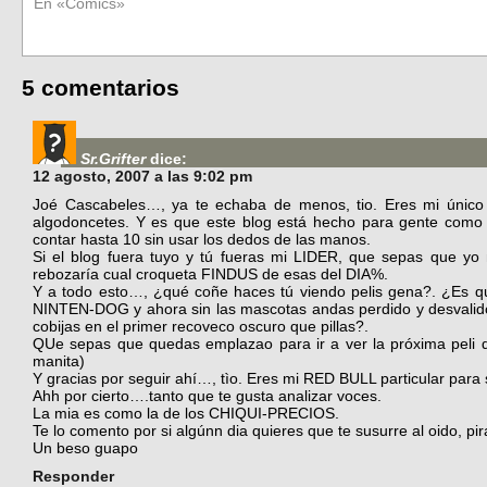
En «Cómics»
5 comentarios
Sr.Grifter
dice:
12 agosto, 2007 a las 9:02 pm
Joé Cascabeles…, ya te echaba de menos, tio. Eres mi único á
algodoncetes. Y es que este blog está hecho para gente como 
contar hasta 10 sin usar los dedos de las manos.
Si el blog fuera tuyo y tú fueras mi LIDER, que sepas que yo
rebozaría cual croqueta FINDUS de esas del DIA%.
Y a todo esto…, ¿qué coñe haces tú viendo pelis gena?. ¿Es qu
NINTEN-DOG y ahora sin las mascotas andas perdido y desvalido 
cobijas en el primer recoveco oscuro que pillas?.
QUe sepas que quedas emplazao para ir a ver la próxima peli 
manita)
Y gracias por seguir ahí­…, tì­o. Eres mi RED BULL particular par
Ahh por cierto….tanto que te gusta analizar voces.
La mia es como la de los CHIQUI-PRECIOS.
Te lo comento por si algúnn dia quieres que te susurre al oido, pir
Un beso guapo
Responder