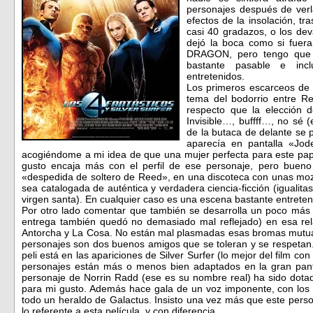
personajes después de verla
efectos de la insolación, t
casi 40 gradazos, o los d
dejó la boca como si fue
DRAGON, pero tengo que r
bastante pasable e inc
entretenidos.
Los primeros escarceos de l
tema del bodorrio entre R
respecto que la elección 
Invisible…, buffff…, no sé 
de la butaca de delante se 
aparecía en pantalla «Jod
acogiéndome a mi idea de que una mujer perfecta para este pap
gusto encaja más con el perfil de ese personaje, pero buen
«despedida de soltero de Reed», en una discoteca con unas mo
sea catalogada de auténtica y verdadera ciencia-ficción (igualita
virgen santa). En cualquier caso es una escena bastante entreten
Por otro lado comentar que también se desarrolla un poco más
entrega también quedó no demasiado mal reflejado) en esa relac
Antorcha y La Cosa. No están mal plasmadas esas bromas mutua
personajes son dos buenos amigos que se toleran y se respetan. 
peli está en las apariciones de Silver Surfer (lo mejor del film co
personajes están más o menos bien adaptados en la gran pant
personaje de Norrin Radd (ese es su nombre real) ha sido dota
para mi gusto. Además hace gala de un voz imponente, con los a
todo un heraldo de Galactus. Insisto una vez más que este pers
lo referente a esta película, y con diferencia.