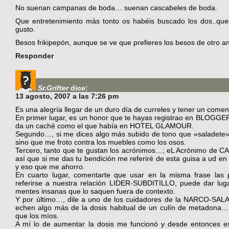
No suenan campanas de boda… suenan cascabeles de boda.
Que entretenimiento más tonto os habéis buscado los dos..qued
gusto.
Besos frikipepón, aunque se ve que prefieres los besos de otro ant
Responder
Sr.Grifter
dice:
13 agosto, 2007 a las 7:26 pm
Es una alegría llegar de un duro día de curreles y tener un com
En primer lugar, es un honor que te hayas registrao en BLOGGER 
da un caché como el que había en HOTEL GLAMOUR.
Segundo…, si me dices algo más subido de tono que «saladete» 
sino que me froto contra los muebles como los osos.
Tercero, tanto que te gustan los acrónimos…; eL Acrónimo 
así que si me das tu bendición me referiré de esta guisa a ud en 
y eso que me ahorro.
En cuarto lugar, comentarte que usar en la misma frase las 
referirse a nuestra relación LIDER-SUBDITILLO, puede dar lug
mentes insanas que lo saquen fuera de contexto.
Y por último…, dile a uno de los cuidadores de la NARCO-SALA
echen algo más de la dosis habitual de un culín de metadona…
que los míos.
A mí lo de aumentar la dosis me funcionó y desde entonces es