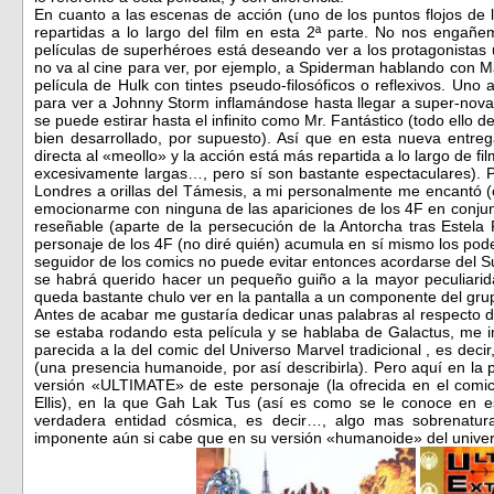
En cuanto a las escenas de acción (uno de los puntos flojos de 
repartidas a lo largo del film en esta 2ª parte. No nos enga
películas de superhéroes está deseando ver a los protagonistas
no va al cine para ver, por ejemplo, a Spiderman hablando con M
película de Hulk con tintes pseudo-filosóficos o reflexivos. Uno 
para ver a Johnny Storm inflamándose hasta llegar a super-nov
se puede estirar hasta el infinito como Mr. Fantástico (todo ello
bien desarrollado, por supuesto). Así que en esta nueva entreg
directa al «meollo» y la acción está más repartida a lo largo de
excesivamente largas…, pero sí son bastante espectaculares). P
Londres a orillas del Támesis, a mi personalmente me encantó (
emocionarme con ninguna de las apariciones de los 4F en conju
reseñable (aparte de la persecución de la Antorcha tras Estel
personaje de los 4F (no diré quién) acumula en sí mismo los po
seguidor de los comics no puede evitar entonces acordarse del 
se habrá querido hacer un pequeño guiño a la mayor peculiarid
queda bastante chulo ver en la pantalla a un componente del gru
Antes de acabar me gustaría dedicar unas palabras al respecto 
se estaba rodando esta película y se hablaba de Galactus, me 
parecida a la del comic del Universo Marvel tradicional , es decir
(una presencia humanoide, por así describirla). Pero aquí en la 
versión «ULTIMATE» de este personaje (la ofrecida en el c
Ellis), en la que Gah Lak Tus (así es como se le conoce en 
verdadera entidad cósmica, es decir…, algo mas sobrenatura
imponente aún si cabe que en su versión «humanoide» del univers