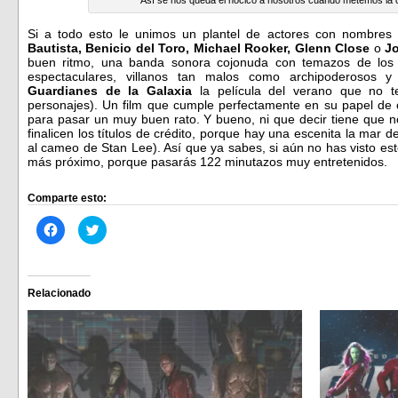
Si a todo esto le unimos un plantel de actores con nombre
Bautista, Benicio del Toro, Michael Rooker, Glenn Close
o
Jo
buen ritmo, una banda sonora cojonuda con temazos de lo
espectaculares, villanos tan malos como archipoderosos 
Guardianes de la Galaxia
la película del verano que no t
personajes). Un film que cumple perfectamente en su papel de c
para pasar un muy buen rato. Y bueno, ni que decir tiene que n
finalicen los títulos de crédito, porque hay una escenita la mar
al cameo de Stan Lee). Así que ya sabes, si aún no has visto est
más próximo, porque pasarás 122 minutazos muy entretenidos.
Comparte esto:
Haz
Haz
clic
clic
para
para
compartir
compartir
en
en
Facebook
Twitter
(Se
(Se
Relacionado
abre
abre
en
en
una
una
ventana
ventana
nueva)
nueva)