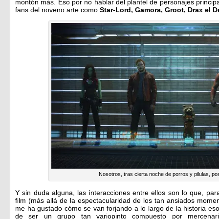
montón más. Eso por no hablar del plantel de personajes princip
fans del noveno arte como
Star-Lord, Gamora, Groot, Drax el D
Nosotros, tras cierta noche de porros y pilulas, 
Y sin duda alguna, las interacciones entre ellos son lo que, pa
film (más allá de la espectacularidad de los tan ansiados mome
me ha gustado cómo se van forjando a lo largo de la historia es
de ser un grupo tan variopinto compuesto por mercenarios