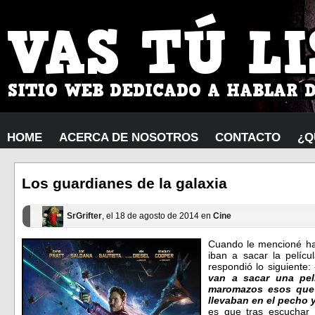
HOME
ACERCA DE NOSOTROS
CONTACTO
¿Q
Los guardianes de la galaxia
SrGrifter
, el 18 de agosto de 2014 en
Cine
Cuando le mencioné hac
iban a sacar la pelíc
respondió lo siguiente:
van a sacar una pel
maromazos esos que 
llevaban en el pecho 
es que tras escuchar 