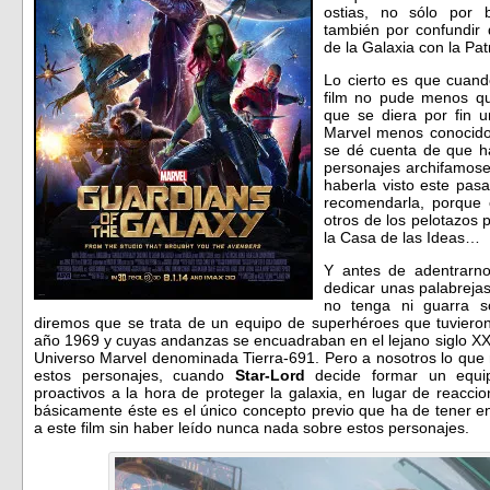
ostias, no sólo por 
también por confundir
de la Galaxia con la Pat
Lo cierto es que cuand
film no pude menos q
que se diera por fin u
Marvel menos conocidos
se dé cuenta de que h
personajes archifamoset
haberla visto este pa
recomendarla, porque 
otros de los pelotazos
la Casa de las Ideas…
Y antes de adentrarn
dedicar unas palabreja
no tenga ni guarra s
diremos que se trata de un equipo de superhéroes que tuvieron
año 1969 y cuyas andanzas se encuadraban en el lejano siglo XXX
Universo Marvel denominada Tierra-691. Pero a nosotros lo que 
estos personajes, cuando
Star-Lord
decide formar un equip
proactivos a la hora de proteger la galaxia, en lugar de reacci
básicamente éste es el único concepto previo que ha de tener e
a este film sin haber leído nunca nada sobre estos personajes.