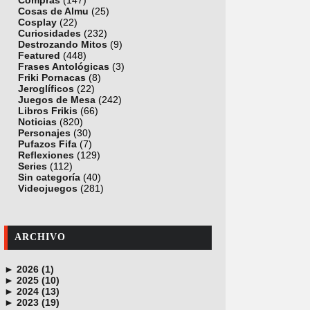
Compras
(147)
Cosas de Almu
(25)
Cosplay
(22)
Curiosidades
(232)
Destrozando Mitos
(9)
Featured
(448)
Frases Antológicas
(3)
Friki Pornacas
(8)
Jeroglíficos
(22)
Juegos de Mesa
(242)
Libros Frikis
(66)
Noticias
(820)
Personajes
(30)
Pufazos Fifa
(7)
Reflexiones
(129)
Series
(112)
Sin categoría
(40)
Videojuegos
(281)
ARCHIVO
►
2026 (1)
►
junio (1)
2025 (10)
►
noviembre (1)
2024 (13)
►
octubre (1)
diciembre (4)
2023 (19)