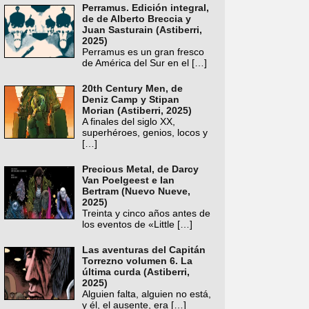
Perramus. Edición integral,
de de Alberto Breccia y
Juan Sasturain (Astiberri,
2025)
Perramus es un gran fresco
de América del Sur en el
[…]
20th Century Men, de
Deniz Camp y Stipan
Morian (Astiberri, 2025)
A finales del siglo XX,
superhéroes, genios, locos y
[…]
Precious Metal, de Darcy
Van Poelgeest e Ian
Bertram (Nuevo Nueve,
2025)
Treinta y cinco años antes de
los eventos de «Little
[…]
Las aventuras del Capitán
Torrezno volumen 6. La
última curda (Astiberri,
2025)
Alguien falta, alguien no está,
y él, el ausente, era
[…]