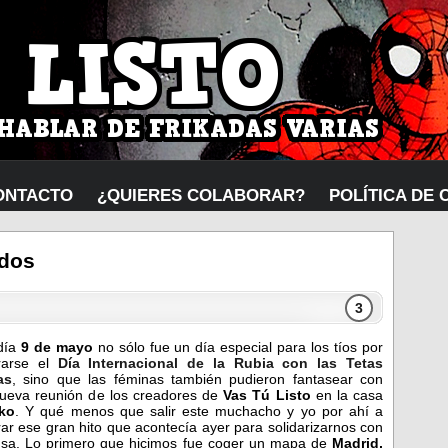
ONTACTO
¿QUIERES COLABORAR?
POLÍTICA DE 
dos
3
día
9 de mayo
no sólo fue un día especial para los tíos por
rarse el
Día Internacional de la Rubia con las Tetas
as
, sino que las féminas también pudieron fantasear con
ueva reunión de los creadores de
Vas Tú Listo
en la casa
ko
. Y qué menos que salir este muchacho y yo por ahí a
rar ese gran hito que acontecía ayer para solidarizarnos con
usa. Lo primero que hicimos fue coger un mapa de
Madrid,