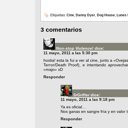
Etiquetas:
Cine
,
Danny Dyer
,
Dog House
,
Lunes 
3 comentarios
Non-stop Violence!
dice:
11 mayo, 2011 a las 5:30 pm
hostia! esta la fui a ver al cine, junto a «Ove
Terror/Death Proof), e intentando aprovecha
«majo» xD
Responder
SrGrifter
dice:
11 mayo, 2011 a las 9:18 pm
Ya es oficial…
Nos ganas en sangre fría y en valor
Responder