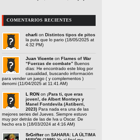
COMENTARIOS RECIENTES
charli
on
Distintos tipos de pitos
la puta que lo pario
(18/05/2025 at
4:32 PM)
Juan Vicente
on
Flames of War
“Fuerzas de combate”
Buenos
días: He encontrado este blog por
casualidad, buscando información
para vender un juego ( y complementos )
denomi
(11/04/2025 at 11:41 AM)
L RON
on
¡Para ti, que eras
joven!, de Albert Monteys y
Manel Fontdevila (Astiberri,
2023)
Para nada era una de las
mejores series del Jueves. Siempre estuvo
muy por detrás de las de Iva u Oscar. De
hecho era b
(18/03/2024 at 4:16 AM)
SrGrifter
on
SAHARA: LA ÚLTIMA
MISIÓN (1995)
Yo al final me