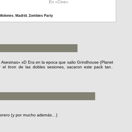
En «Cine»
Molones
,
Madrid
,
Zombies Party
jas Asesinas» xD Era en la epoca que salio Grindhouse (Planet
r el tiron de las dobles sesiones, sacaron este pack tan..
 torero (y por mucho además…)