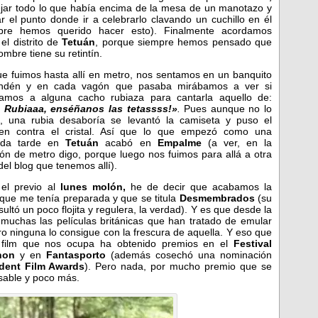
jar todo lo que había encima de la mesa de un manotazo
y
r el punto donde ir a celebrarlo clavando un cuchillo en él
pre hemos querido hacer esto). Finalmente acordamos
 el distrito de
Tetuán
, porque siempre hemos pensado que
mbre tiene su retintín.
ue fuimos hasta allí en metro, nos sentamos en un banquito
andén y en cada vagón que pasaba mirábamos a ver si
amos a alguna cacho rubiaza para cantarla aquello de:
 Rubiaaa, enséñanos las tetassss!»
.
Pues aunque no lo
s, una rubia desaboría se levantó la camiseta y puso el
en contra el cristal. Así que lo que empezó como una
tida tarde en
Tetuán
acabó en
Empalme
(a ver, en la
ión de metro digo, porque luego nos fuimos para allá a otra
del blog que tenemos allí).
el previo al
lunes molón,
he de decir que acabamos la
 que me tenía preparada y que se titula
Desmembrados
(su
tó un poco flojita y regulera, la verdad). Y es que desde la
muchas las películas británicas que han tratado de emular
ro ninguna lo consigue con la frescura de aquella. Y eso que
 film que nos ocupa ha obtenido premios en el
Festival
chon
y en
Fantasporto
(además cosechó una nominación
ndent Film Awards
). Pero nada, por mucho premio que se
asable y poco más.