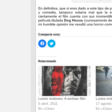
En definitiva, que si eres dado a este tipo de 
y comedia, tampoco estaría mal que la e
ciertamente el film cuenta con sus momentil
película titulada
Dog House
(curiosamente de
mi humilde opinión me resultó una horror-com
Comparte esto:
Haz
Haz
clic
clic
para
para
compartir
compartir
en
en
Facebook
Twitter
(Se
(Se
Relacionado
abre
abre
en
en
una
una
ventana
ventana
nueva)
nueva)
Lunes molones: A serbian film
Lunes mo
5 abril, 2011
17 agosto
En «Cine»
En «Cine