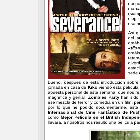
despe
marca
(siem
elegir
ese no
Así q
del 
oteáb
«¡Esa
creái
tetam
diver
estac
sede 
Bueno, después de esta introducción sobre 
jornada en casa de
Kiko
viendo esta película
apuesta personal de esta semana, que nos resul
magnífica y genial
Zombies Party
han sido 
ese mezcla de terror y comedia en un film, pe
por lo que he podido documentarme, este
Internacional de Cine Fantástico de Pu
como
Mejor Película en el British Indepe
llevara, a nosotros nos resultó una película p