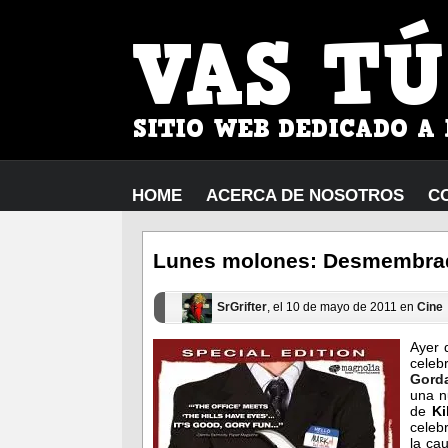
HOME
ACERCA DE NOSOTROS
C
Lunes molones: Desmembra
SrGrifter
, el 10 de mayo de 2011 en
Cine
Ayer 
celeb
Gord
una n
de
Ki
celeb
la ca