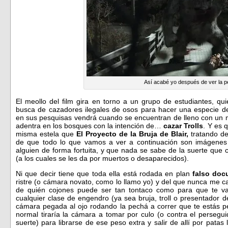
Así acabé yo después de ver la pe
El meollo del film gira en torno a un grupo de estudiantes, q
busca de cazadores ilegales de osos para hacer una especie de 
en sus pesquisas vendrá cuando se encuentran de lleno con un m
adentra en los bosques con la intención de…
cazar Trolls
. Y es 
misma estela que
El Proyecto de la Bruja de Blair,
tratando de
de que todo lo que vamos a ver a continuación son imágenes 
alguien de forma fortuita, y que nada se sabe de la suerte que 
(a los cuales se les da por muertos o desaparecidos).
Ni que decir tiene que toda ella está rodada en plan
falso doc
ristre (o cámara novato, como lo llamo yo) y del que nunca me can
de quién cojones puede ser tan tontaco como para que te v
cualquier clase de engendro (ya sea bruja, troll o presentador d
cámara pegada al ojo rodando la pechá a correr que te estás 
normal tiraría la cámara a tomar por culo (o contra el persegui
suerte) para librarse de ese peso extra y salir de allí por patas