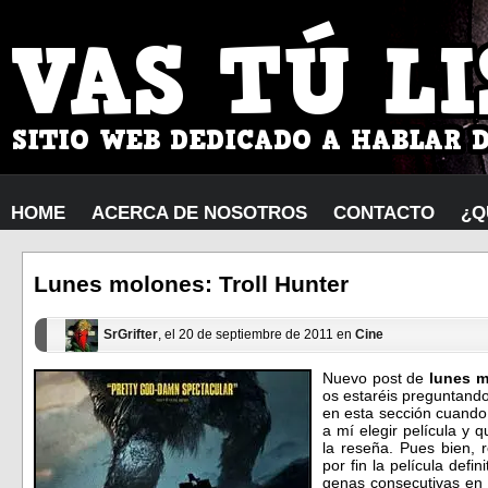
HOME
ACERCA DE NOSOTROS
CONTACTO
¿Q
Lunes molones: Troll Hunter
SrGrifter
, el 20 de septiembre de 2011 en
Cine
Nuevo post de
lunes 
os estaréis preguntand
en esta sección cuand
a mí elegir película y
la reseña. Pues bien, 
por fin la película defin
genas consecutivas en