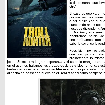
la de semanas que lleva
otro).
El caso es que va el tí
por sus santos cojones 
a ser el film con el q
nunca más nadie nos señ
nosotros diciendo:
«¡An
todas las pelis pufo
¿habremos salido de 
encontrábamos tras 
saberlo continúa leye
Pues bien, no me andar
diré sin paños cali
prometedora lo mismo
jodas. Si esta era la gran esperanza y el as en la manga para s
en el que nos hallamos los creadores de este blog, entonces es
tantas ciegas esperanzas en un
film noruego
es jugársela muy a
al hecho de pensar de nuevo en el
Real Madrid
como campeón d