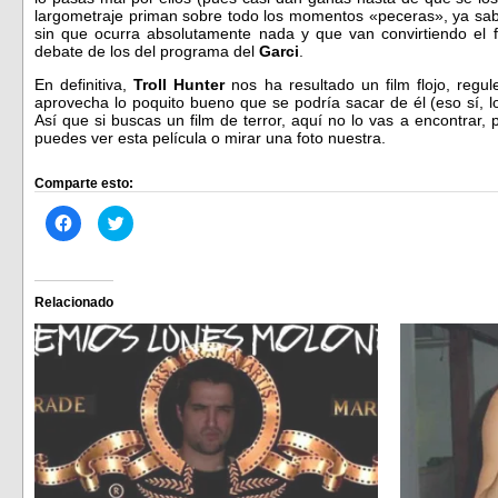
largometraje priman sobre todo los momentos «peceras», ya sabé
sin que ocurra absolutamente nada y que van convirtiendo el 
debate de los del programa del
Garci
.
En definitiva,
Troll Hunter
nos ha resultado un film flojo, regu
aprovecha lo poquito bueno que se podría sacar de él (eso sí, l
Así que si buscas un film de terror, aquí no lo vas a encontrar, 
puedes ver esta película o mirar una foto nuestra.
Comparte esto:
Haz
Haz
clic
clic
para
para
compartir
compartir
en
en
Facebook
Twitter
(Se
(Se
Relacionado
abre
abre
en
en
una
una
ventana
ventana
nueva)
nueva)