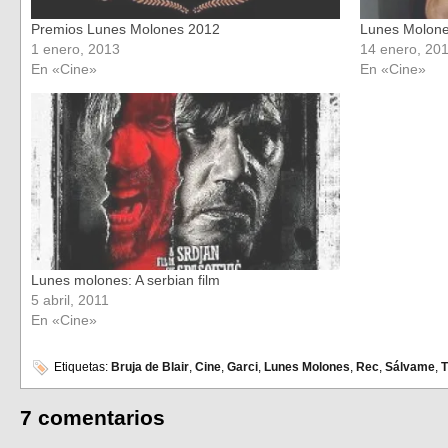
Premios Lunes Molones 2012
Lunes Molone
1 enero, 2013
14 enero, 20
En «Cine»
En «Cine»
Lunes molones: A serbian film
5 abril, 2011
En «Cine»
Etiquetas:
Bruja de Blair
,
Cine
,
Garci
,
Lunes Molones
,
Rec
,
Sálvame
,
T
7 comentarios