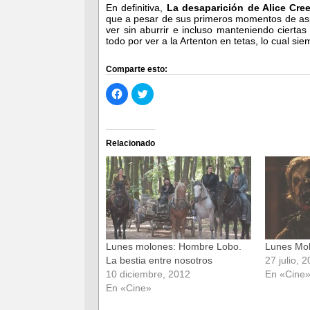
En definitiva,
La desaparición de Alice Cre
que a pesar de sus primeros momentos de asp
ver sin aburrir e incluso manteniendo cierta
todo por ver a la Artenton en tetas, lo cual si
Comparte esto:
Haz
Haz
clic
clic
para
para
compartir
compartir
en
en
Facebook
Twitter
(Se
(Se
Relacionado
abre
abre
en
en
una
una
ventana
ventana
nueva)
nueva)
Lunes molones: Hombre Lobo.
Lunes Mol
La bestia entre nosotros
27 julio, 
10 diciembre, 2012
En «Cine
En «Cine»