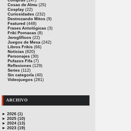
Compras
(147)
Cosas de Almu
(25)
Cosplay
(22)
Curiosidades
(232)
Destrozando Mitos
(9)
Featured
(448)
Frases Antológicas
(3)
Friki Pornacas
(8)
Jeroglíficos
(22)
Juegos de Mesa
(242)
Libros Frikis
(66)
Noticias
(820)
Personajes
(30)
Pufazos Fifa
(7)
Reflexiones
(129)
Series
(112)
Sin categoría
(40)
Videojuegos
(281)
ARCHIVO
►
2026 (1)
►
junio (1)
2025 (10)
►
noviembre (1)
2024 (13)
►
octubre (1)
diciembre (4)
2023 (19)