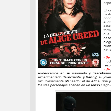
espo
El c
mol
pond
el o
esta
form
que
dese
eleg
cuan
piru
«Se
much
resp
«¡No
embarcamos en su visionado y descubrim
experimentado delincuente, y
Danny,
su joven
minuciosamente planeado: el de
Alice
, una 
los tres personajes acaban en un tenso juego d