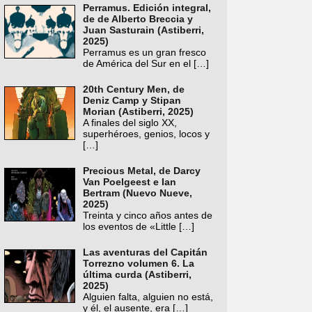
Perramus. Edición integral,
de de Alberto Breccia y
Juan Sasturain (Astiberri,
2025)
Perramus es un gran fresco
de América del Sur en el
[…]
20th Century Men, de
Deniz Camp y Stipan
Morian (Astiberri, 2025)
A finales del siglo XX,
superhéroes, genios, locos y
[…]
Precious Metal, de Darcy
Van Poelgeest e Ian
Bertram (Nuevo Nueve,
2025)
Treinta y cinco años antes de
los eventos de «Little
[…]
Las aventuras del Capitán
Torrezno volumen 6. La
última curda (Astiberri,
2025)
Alguien falta, alguien no está,
y él, el ausente, era
[…]