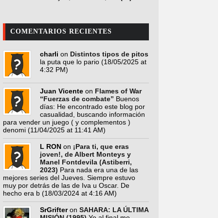
COMENTARIOS RECIENTES
charli
on
Distintos tipos de pitos
la puta que lo pario
(18/05/2025 at
4:32 PM)
Juan Vicente
on
Flames of War
“Fuerzas de combate”
Buenos
días: He encontrado este blog por
casualidad, buscando información
para vender un juego ( y complementos )
denomi
(11/04/2025 at 11:41 AM)
L RON
on
¡Para ti, que eras
joven!, de Albert Monteys y
Manel Fontdevila (Astiberri,
2023)
Para nada era una de las
mejores series del Jueves. Siempre estuvo
muy por detrás de las de Iva u Oscar. De
hecho era b
(18/03/2024 at 4:16 AM)
SrGrifter
on
SAHARA: LA ÚLTIMA
MISIÓN (1995)
Yo al final me