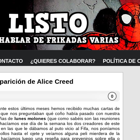
ONTACTO
¿QUIERES COLABORAR?
POLÍTICA DE 
parición de Alice Creed
0
nte estos últimos meses hemos recibido muchas cartas de
 que nos preguntaban qué coño había pasado con nuestra
eñas de
lunes molones
(que como sabéis son las reuniones
hacíamos ese día de la semana los dos creadores de este
 en las que le dábamos al puto vicio al Fifa, nos poníamos
ollos hasta el ojete y veíamos alguna peli mierdera de la
 hacíamos luego una reseña para preveniros sobre ella o