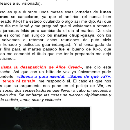
learos a su visionado).
aso es que durante unos meses esas jornadas de
lunes
ones
se cancelaron, ya que el anfitrión (el nunca bien
erado Kiko) ha estado ovulando o algo así me dijo. Así que
tro día me llamó y me preguntó que si volvíamos a retomar
s jornadas frikis pero cambiando el día al martes. De esta
a es como han surgido los
martes chupi-guays
, con los
 volvemos a retomar estas reuniones de puto vicio
nfrenado y películas guarrindangas). Y el encargado de
ir film para el martes pasado fue el bueno de Kiko, que
do me comentó el título que me tenía preparado me dejó
letísimo…
 llama la desaparición de Alice Creed»
,
me dijo este
acho. Así que con un hilito de voz yo únicamente pude
onderle:
«¡Suena a puta mierda!. ¿Sabes de qué va?»
.
 tengo ni zorra!»
, me respondió él. El caso es que nos
os que su argumento nos pone en el pellejo de
Vic
, un
 socio, dos secuestradores que llevan a cabo un secuestro
joven rica. Sin embargo las cosas se tuercen rápidamente y
e codicia, amor, sexo y violencia.