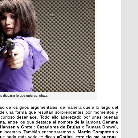
 disparar lo que quieras, chata
uso de los giros argumentales, de manera que a lo largo del
s de una forma que resultan sorprendentes por momentos y
 curioso desenlace. Todo ello aderezado por unas buenas
nista, entre los que destaca el nombre de la jamona
Gemma
Hansen y Gretel: Cazadores de Brujas
o
Tamara Drewe
),
un incentivo. También encontraremos a
Martin Compston
o
ue nada más verlo te dices
«Ostíás, este tío me suena»
,