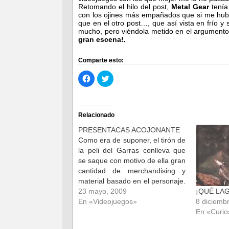
Retomando el hilo del post,
Metal Gear
tenía
con los ojines más empañados que si me hub
que en el otro post…, que así vista en frío y
mucho, pero viéndola metido en el argumento
gran escena!.
Comparte esto:
Haz
Haz
clic
clic
para
para
compartir
compartir
en
en
Facebook
Twitter
(Se
(Se
Relacionado
abre
abre
en
en
PRESENTACAS ACOJONANTE
una
una
ventana
ventana
Como era de suponer, el tirón de
nueva)
nueva)
la peli del Garras conlleva que
se saque con motivo de ella gran
cantidad de merchandising y
material basado en el personaje.
Y estaba claro que tenía que
23 mayo, 2009
¡QUÉ LA
salir un juego para las consolas
En «Videojuegos»
8 diciemb
de última generación basado en
En «Curio
esta nueva película del…