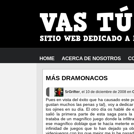
HOME
ACERCA DE NOSOTROS
C
MÁS DRAMONACOS
SrGrifter
, el 10 de diciembre de 2008 en
Pues en vista del éxito que ha causado este p
gustan muchos las penas y tal), voy a dedic
los ojines en su día. El otro día os hablé d
salió la primera parte de esta saga para l
trataba de un magnífico juego donde la infiltr
ese magnífico doblaje que te hacía meterte e
infinidad de juegos que lo han dejado ya ob
videojuegos con los que mejor me lo he pasad