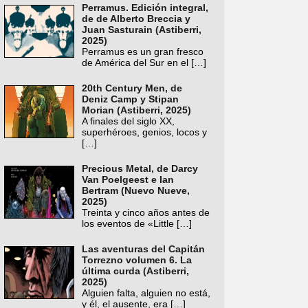
Perramus. Edición integral,
de de Alberto Breccia y
Juan Sasturain (Astiberri,
2025)
Perramus es un gran fresco
de América del Sur en el
[…]
20th Century Men, de
Deniz Camp y Stipan
Morian (Astiberri, 2025)
A finales del siglo XX,
superhéroes, genios, locos y
[…]
Precious Metal, de Darcy
Van Poelgeest e Ian
Bertram (Nuevo Nueve,
2025)
Treinta y cinco años antes de
los eventos de «Little
[…]
Las aventuras del Capitán
Torrezno volumen 6. La
última curda (Astiberri,
2025)
Alguien falta, alguien no está,
y él, el ausente, era
[…]