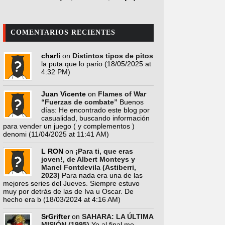
COMENTARIOS RECIENTES
charli
on
Distintos tipos de pitos
la puta que lo pario
(18/05/2025 at
4:32 PM)
Juan Vicente
on
Flames of War
“Fuerzas de combate”
Buenos
días: He encontrado este blog por
casualidad, buscando información
para vender un juego ( y complementos )
denomi
(11/04/2025 at 11:41 AM)
L RON
on
¡Para ti, que eras
joven!, de Albert Monteys y
Manel Fontdevila (Astiberri,
2023)
Para nada era una de las
mejores series del Jueves. Siempre estuvo
muy por detrás de las de Iva u Oscar. De
hecho era b
(18/03/2024 at 4:16 AM)
SrGrifter
on
SAHARA: LA ÚLTIMA
MISIÓN (1995)
Yo al final me