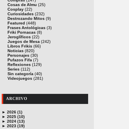
Compras
(147)
Cosas de Almu
(25)
Cosplay
(22)
Curiosidades
(232)
Destrozando Mitos
(9)
Featured
(448)
Frases Antológicas
(3)
Friki Pornacas
(8)
Jeroglíficos
(22)
Juegos de Mesa
(242)
Libros Frikis
(66)
Noticias
(820)
Personajes
(30)
Pufazos Fifa
(7)
Reflexiones
(129)
Series
(112)
Sin categoría
(40)
Videojuegos
(281)
ARCHIVO
►
2026 (1)
►
junio (1)
2025 (10)
►
noviembre (1)
2024 (13)
►
octubre (1)
diciembre (4)
2023 (19)