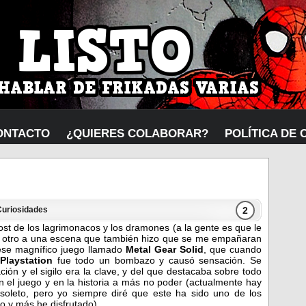
ONTACTO
¿QUIERES COLABORAR?
POLÍTICA DE 
2
Curiosidades
ost de los lagrimonacos y los dramones (a la gente es que le
ar otro a una escena que también hizo que se me empañaran
e ese magnífico juego llamado
Metal Gear Solid
, que cuando
a
Playstation
fue todo un bombazo y causó sensación. Se
ación y el sigilo era la clave, y del que destacaba sobre todo
n el juego y en la historia a más no poder (actualmente hay
soleto, pero yo siempre diré que este ha sido uno de los
o y más he disfrutado).