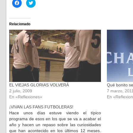
Haz
Haz
clic
clic
para
para
compartir
compartir
en
en
Facebook
Twitter
(Se
(Se
Relacionado
abre
abre
en
en
una
una
ventana
ventana
nueva)
nueva)
EL VIEJAS GLORIAS VOLVERÁ
Qué bonito s
2 julio, 2009
7 marzo, 201
En «Reflexiones»
En «Reflexio
¡VIVAN LAS FANS FUTBOLERAS!
Hace unos días estuve viendo el típico
programa de esos en los que se va a acabar el
año y hacen un repaso sobre las curiosidades
que han acontecido en los últimos 12 meses.