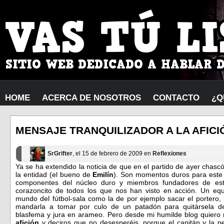
HOME
ACERCA DE NOSOTROS
CONTACTO
¿Q
MENSAJE TRANQUILIZADOR A LA AFICI
SrGrifter
, el 15 de febrero de 2009 en
Reflexiones
Ya se ha extendido la noticia de que en el partido de ayer chascó
la entidad (el bueno de
Emilín
). Son momentos duros para este c
componentes del núcleo duro y miembros fundadores de es
corazoncito de todos los que nos han visto en acción. Un equ
mundo del fútbol-sala como la de por ejemplo sacar el portero, 
mandarla a tomar por culo de un patadón para quitársela de
blasfema y jura en arameo. Pero desde mi humilde blog quier
afición
y deciros que no desesperéis, porque el capitán y la p