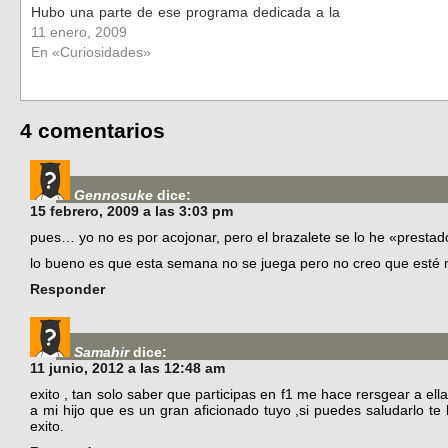
Hubo una parte de ese programa dedicada a la
Eurocopa 2008 (ainsss cómo te echo de…
11 enero, 2009
En «Curiosidades»
4 comentarios
Gennosuke
dice:
15 febrero, 2009 a las 3:03 pm
pues… yo no es por acojonar, pero el brazalete se lo he «presta
lo bueno es que esta semana no se juega pero no creo que esté
Responder
Samahir
dice:
11 junio, 2012 a las 12:48 am
exito , tan solo saber que participas en f1 me hace rersgear a ella
a mi hijo que es un gran aficionado tuyo ,si puedes saludarlo t
exito.