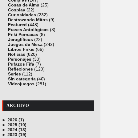
Compras
(147)
Cosas de Almu
(25)
Cosplay
(22)
Curiosidades
(232)
Destrozando Mitos
(9)
Featured
(448)
Frases Antológicas
(3)
Friki Pornacas
(8)
Jeroglíficos
(22)
Juegos de Mesa
(242)
Libros Frikis
(66)
Noticias
(820)
Personajes
(30)
Pufazos Fifa
(7)
Reflexiones
(129)
Series
(112)
Sin categoría
(40)
Videojuegos
(281)
ARCHIVO
►
2026 (1)
►
junio (1)
2025 (10)
►
noviembre (1)
2024 (13)
►
octubre (1)
diciembre (4)
2023 (19)