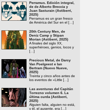
Perramus. Edición integral,
de de Alberto Breccia y
Juan Sasturain (Astiberri,
2025)
Perramus es un gran fresco
de América del Sur en el
[…]
20th Century Men, de
Deniz Camp y Stipan
Morian (Astiberri, 2025)
A finales del siglo XX,
superhéroes, genios, locos y
[…]
Precious Metal, de Darcy
Van Poelgeest e Ian
Bertram (Nuevo Nueve,
2025)
Treinta y cinco años antes de
los eventos de «Little
[…]
Las aventuras del Capitán
Torrezno volumen 6. La
última curda (Astiberri,
2025)
Alguien falta, alguien no está,
y él, el ausente, era
[…]