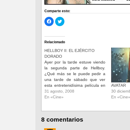
Comparte esto:
Haz
Haz
clic
clic
para
para
compartir
compartir
en
en
Facebook
Twitter
(Se
(Se
Relacionado
abre
abre
en
en
HELLBOY II: EL EJÉRCITO
una
una
ventana
ventana
DORADO
nueva)
nueva)
Ayer por la tarde estuve viendo
la segunda parte de Hellboy.
¿Qué más se le puede pedir a
una tarde de sábado que ver
esta entretenidísima película en
AVATAR
la más agradable de las
31 agosto, 2008
30 diciem
compañías?. Yo nunca había
En «Cine»
En «Cine
sido un gran seguidor de las
aventuras de este personaje
hasta que hace…
8 comentarios