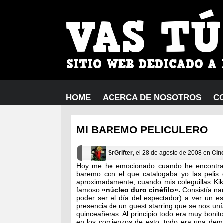
HOME
ACERCA DE NOSOTROS
C
MI BAREMO PELICULERO
SrGrifter
, el 28 de agosto de 2008 en
Cin
Hoy me he emocionado cuando he encontrad
baremo con el que catalogaba yo las peli
aproximadamente, cuando mis coleguillas Kiko
famoso
«núcleo duro cinéfilo».
Consistía na
poder ser el día del espectador) a ver un es
presencia de un guest starring que se nos un
quinceañeras. Al principio todo era muy bonito
en los comienzos de esto, todo era una demo