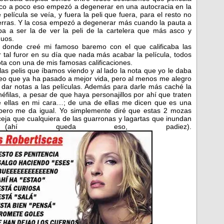
oco a poco eso empezó a degenerar en una autocracia en la
elícula se veía, y fuera la peli que fuera, para el resto no
erras. Y la cosa empezó a degenerar más cuando la pauta a
ba a ser la de ver la peli de la cartelera que más asco y
duos.
o donde creé mi famoso baremo con el que calificaba las
 tal furor en su día que nada más acabar la película, todos
ta con una de mis famosas calificaciones.
las pelis que íbamos viendo y al lado la nota que yo le daba
reo que ya ha pasado a mejor vida, pero al menos me alegro
dar notas a las películas. Además para darle más caché la
éfilas, a pesar de que haya personajillos por ahí que traten
e ellas en mi cara…; de una de ellas me dicen que es una
, pero me da igual. Yo simplemente diré que estas 2 mozas
eja que cualquiera de las guarronas y lagartas que inundan
ahí queda eso, padiez).