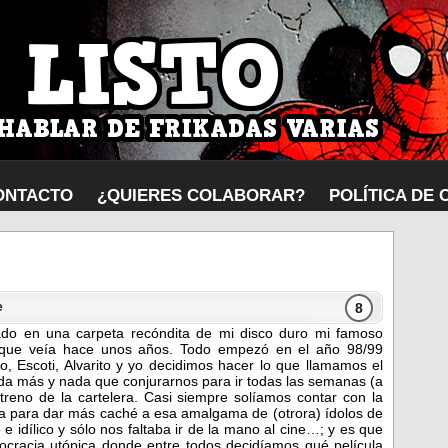
ONTACTO
¿QUIERES COLABORAR?
POLÍTICA DE 
8
e
o en una carpeta recóndita de mi disco duro mi famoso
s que veía hace unos años. Todo empezó en el año 98/99
, Escoti, Alvarito y yo decidimos hacer lo que llamamos el
da más y nada que conjurarnos para ir todas las semanas (a
treno de la cartelera. Casi siempre solíamos contar con la
ía para dar más caché a esa amalgama de (otrora) ídolos de
 e idílico y sólo nos faltaba ir de la mano al cine…; y es que
cracia utópica donde entre todos decidíamos qué película