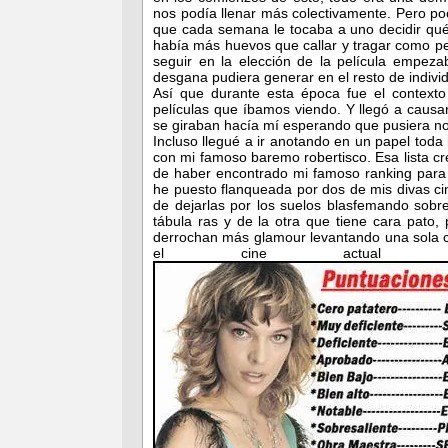
nos podía llenar más colectivamente. Pero p
que cada semana le tocaba a uno decidir qué p
había más huevos que callar y tragar como p
seguir en la elección de la película empeza
desgana pudiera generar en el resto de indivi
Así que durante esta época fue el context
películas que íbamos viendo. Y llegó a causar
se giraban hacía mí esperando que pusiera no
Incluso llegué a ir anotando en un papel toda 
con mi famoso baremo robertisco. Esa lista c
de haber encontrado mi famoso ranking para 
he puesto flanqueada por dos de mis divas cin
de dejarlas por los suelos blasfemando sobr
tábula ras y de la otra que tiene cara pato
derrochan más glamour levantando una sola c
el cine actual (