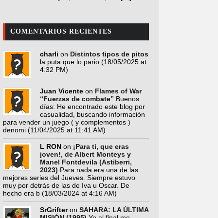
COMENTARIOS RECIENTES
charli
on
Distintos tipos de pitos
la puta que lo pario
(18/05/2025 at
4:32 PM)
Juan Vicente
on
Flames of War
“Fuerzas de combate”
Buenos
días: He encontrado este blog por
casualidad, buscando información
para vender un juego ( y complementos )
denomi
(11/04/2025 at 11:41 AM)
L RON
on
¡Para ti, que eras
joven!, de Albert Monteys y
Manel Fontdevila (Astiberri,
2023)
Para nada era una de las
mejores series del Jueves. Siempre estuvo
muy por detrás de las de Iva u Oscar. De
hecho era b
(18/03/2024 at 4:16 AM)
SrGrifter
on
SAHARA: LA ÚLTIMA
MISIÓN (1995)
Yo al final me