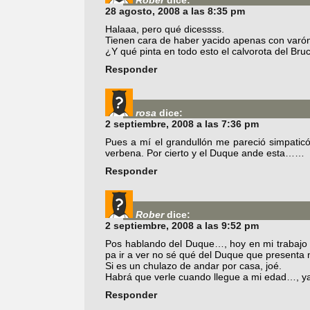
28 agosto, 2008 a las 8:35 pm
Halaaa, pero qué dicessss.
Tienen cara de haber yacido apenas con varó
¿Y qué pinta en todo esto el calvorota del Bru
Responder
rosa
dice:
2 septiembre, 2008 a las 7:36 pm
Pues a mí el grandullón me pareció simpaticó
verbena. Por cierto y el Duque ande esta……
Responder
Rober
dice:
2 septiembre, 2008 a las 9:52 pm
Pos hablando del Duque…, hoy en mi trabajo 
pa ir a ver no sé qué del Duque que presenta
Si es un chulazo de andar por casa, joé.
Habrá que verle cuando llegue a mi edad…, ya 
Responder